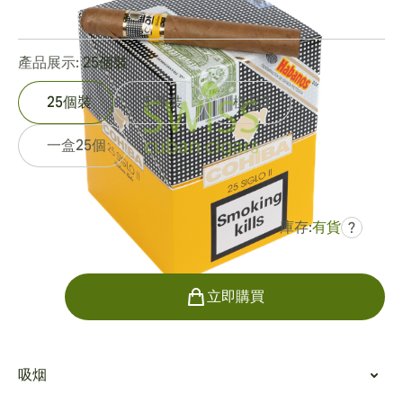
0
點評
產品展示:
25個裝
25個裝
5 件裝
樣品3
一盒25個
庫存:
有貨
?
曾是
HK$4,741.62
HK$3,323.06
數量
立即購買
吸烟