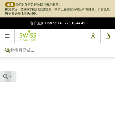
延遲
我們對任何延遲的回答表示歉意。
由於最近一些國家的進口法規變更，我們正在經歷高電話和電郵量。所有訊息
將不會例外地盡快回答。
客户服务
Hotline
+41 22 518 44 43
跳到內容
在此搜尋雪茄...