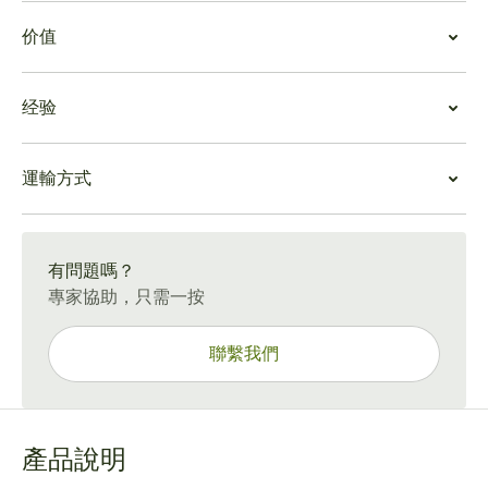
抽煙高希霸世紀2號雪茄
价值
高希霸世紀2號雪茄 雪茄提供完美的外觀和結構良好的繪
圖。甜美、花香和泥土的香氣撲鼻而來，而冷飲則呈現出
高希霸世紀2號雪茄的價值
奶油可可、木頭和香料的細微差別。一旦開始，煙霧很快
经验
高希霸世紀系列，特別是世紀2號，為古巴雪茄吸煙體驗
就會形成柔和、中等酒體的特徵。
帶來了巨大的價值。雖然價格不便宜，但每件雪茄都提供
高希霸世紀2號雪茄的口感呈現出濃鬱的巧克力、雪松、
高希霸世紀2號雪茄體驗
了享受正宗高希霸雪茄的奢華和品質的機會，而無需像更
皮革和鹹焦糖的味道。蜂蜜烤堅果、咖啡豆和甜香草的味
運輸方式
高希霸世紀2號雪茄為您帶來一段寧靜、流暢、美味的古
大、更昂貴的高希霸雪茄那樣需要時間和預算。
道隨之而來。在有趣而精緻的餘味中加入一絲香料的味
巴高希霸雪茄世界之旅。雪茄的巨大價值、多功能性和品
高希霸世紀2號雪茄 雪茄將尺寸、價值和煙霧品質完美結
道。
15-45 天標準運送。
味使其成為任何雪茄愛好者的最佳選擇，無論其經驗如
合，對於第一次探索古巴最好的煙霧的人來說是理想的選
何。
擇。此外，雪茄非常適合喜歡醇厚的頂級古巴雪茄的人。
有問題嗎？
高希霸世紀2號雪茄 雪茄採用方便的包裝，每包 5 支。因
專家協助，只需一按
此，雪茄是旅途中雪茄吸煙者的最佳選擇。您可以將這些
令人愉悅的珍寶放在手邊，並隨時準備與您最喜歡的飲料
聯繫我們
搭配。
產品說明