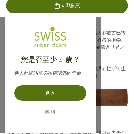
立即購買
世界之王擁有悠久的歷史，雖然這些雪茄比大多數古巴雪
茄的口味更淡，但它們受到世界各地雪茄愛好者的推崇。
品牌名稱的意思是“世界之王”，這對於任何品嚐過世界之
王特選的人來說都是有意義的。
您是否至少 21 歲？
有時人們會混淆正宗的古巴世界之王品牌和洪都拉斯衍生
進入此網站前必須確認您的年齡。
品牌。兩者之間的品質和價格差異是巨大的。
進入
離開
世界之王雪茄風格
世界之王特選雪茄具有深色、油膩的茄衣，這是古巴雪茄