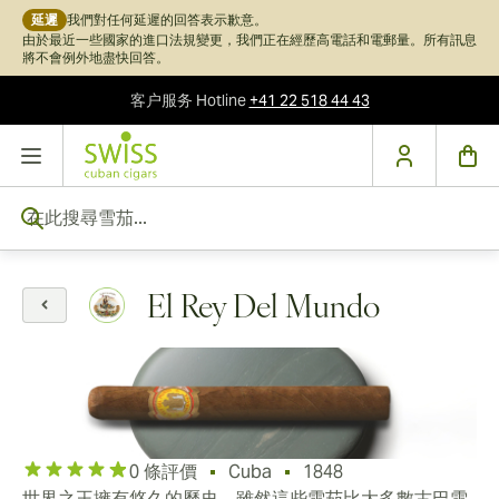
延遲
我們對任何延遲的回答表示歉意。
由於最近一些國家的進口法規變更，我們正在經歷高電話和電郵量。所有訊息
將不會例外地盡快回答。
客户服务
Hotline
+41 22 518 44 43
跳到內容
在此搜尋雪茄...
El Rey Del Mundo
0 條評價
Cuba
1848
世界之王擁有悠久的歷史，雖然這些雪茄比大多數古巴雪