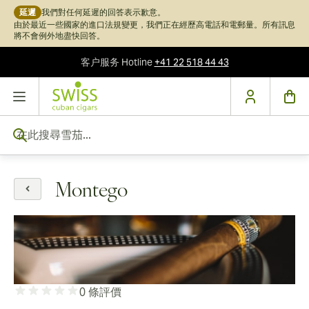
延遲
我們對任何延遲的回答表示歉意。
由於最近一些國家的進口法規變更，我們正在經歷高電話和電郵量。所有訊息
將不會例外地盡快回答。
客户服务
Hotline
+41 22 518 44 43
跳到內容
在此搜尋雪茄...
Montego
0 條評價