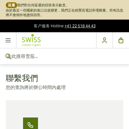
延遲
我們對任何延遲的回答表示歉意。
由於最近一些國家的進口法規變更，我們正在經歷高電話和電郵量。所有訊息
將不會例外地盡快回答。
客户服务
Hotline
+41 22 518 44 43
跳到內容
在此搜尋雪茄...
聯繫我們
您的查詢將於辦公時間內處理