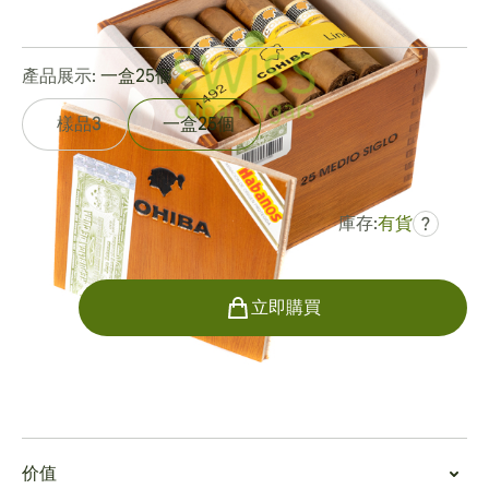
0
點評
產品展示:
一盒25個
樣品3
一盒25個
庫存:
有貨
?
曾是
HK$5,094.31
HK$3,824.65
數量
立即購買
吸烟
抽煙一個高希霸半世紀
价值
外貌