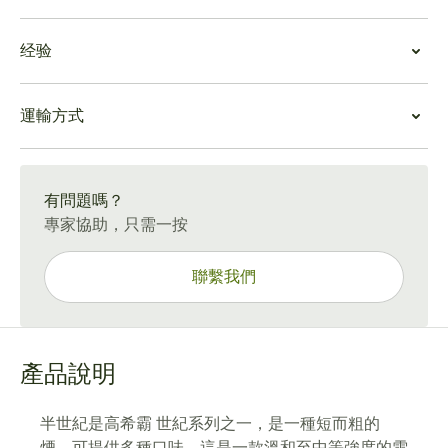
半世紀是一種捲製良好的雪茄，其原本無縫的表面上只有
雪茄價值
幾條紋理，帽蓋和帽頭製作完美。 半世紀又短又粗，大約
经验
半世紀是高希霸 世紀系列的特別補充，它具有令人耳目一
需要 40 分鐘到一個小時才能燃燒完畢。均勻度很好，雖
新的複雜口味，分解成順滑的煙霧，中等強度和溫和的餘
然一支雪茄有一些鬆動，而另一支雪茄可能沒有，而且醇
高希霸半世紀體驗
味。
厚的金帽可能有一些綠點。
運輸方式
半世紀是一種速度相對較快且充滿風味的煙。它非常適合
它是價格較高的雪茄之一。這個小鞭炮一開始有很多潘
味道和風味
初學者或經驗豐富的吸煙者，以中等強度提供大量風味。
趣，但足夠醇厚，適合餐後煙霧，睡前不會太多。這些雪
冷飲時，這款雪茄的主要味道是支粒狀，略帶甜味，就像
15-45 天標準運送。
放鬆一下，讓桃子和濃鬱的微妙香氣滲透進來。
茄的價值和品質使其價格合理，特別是對於經常吸煙的人
早餐麥片一樣。如果你停留的時間更長，木頭的香味就會
來說。
有問題嗎？
變得明顯，並帶有桃子的基調。
專家協助，只需一按
點燃後，味道從白胡椒到木頭和皮革，還帶有一絲酸味。
對於味道濃鬱的雪茄來說，半世紀的酒度和餘韻只有輕度
至中等。
聯繫我們
刻錄和繪製
這種雪茄剛點燃時會冒出大量煙霧，即使沒有風，煙霧也
很快消散。燃燒線快速且均勻，如果您想要風味但沒有太
多時間，這是一個不錯的選擇。燃燒和燃燒線進展順利，
產品說明
不會偏離軌道。
複雜性與平衡
半世紀是高希霸 世紀系列之一，是一種短而粗的
這款雪茄在一個小包裝中包含了很多東西，首先是突出的
煙，可提供多種口味。這是一款溫和至中等強度的雪