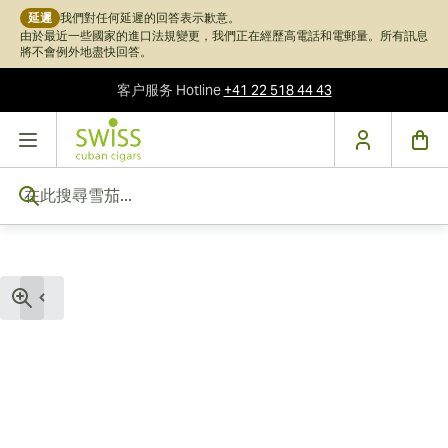
延遲
我們對任何延遲的回答表示歉意。
由於最近一些國家的進口法規變更，我們正在經歷高電話和電郵量。所有訊息
將不會例外地盡快回答。
客户服务
Hotline
+41 22 518 44 43
跳到內容
在此搜尋雪茄...