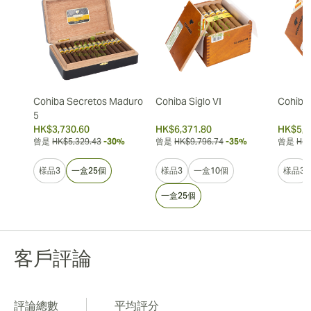
Cohiba Secretos Maduro
Cohiba Siglo VI
Cohiba 
5
HK$3,730.60
HK$6,371.80
HK$5,3
曾是
HK$5,329.43
-30%
曾是
HK$9,796.74
-35%
曾是
HK$
樣品3
一盒25個
樣品3
一盒10個
樣品3
一盒25個
客戶評論
評論總數
平均評分