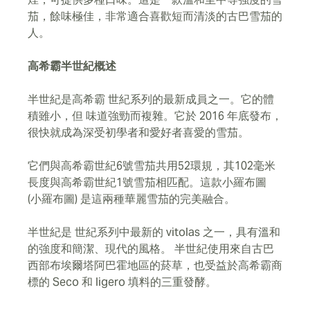
黑胡椒味，然後逐漸變成木香和燕麥味。樂團的前奏中，
茄，餘味極佳，非常適合喜歡短而清淡的古巴雪茄的
一絲奶油味從 半世紀散發出來，而後腦勺則散發著灼燒鼻
人。
孔的白胡椒味。
它是如何吸食的
高希霸半世紀概述
雖然在前三分之一開始時，半世紀的口味很混亂，但到了
第二個三分之一，半世紀就自行理順了。愛好者們享受從
半世紀是高希霸 世紀系列的最新成員之一。它的體
第二個三分之一到最後三分之一的過渡，放慢腳步，品味
積雖小，但 味道強勁而複雜。它於 2016 年底發布，
甜味、奶油味和胡椒味的混合。
很快就成為深受初學者和愛好者喜愛的雪茄。
它們與高希霸世紀6號雪茄共用52環規，其102毫米
長度與高希霸世紀1號雪茄相匹配。這款小羅布圖
(小羅布圖) 是這兩種華麗雪茄的完美融合。
半世紀是 世紀系列中最新的 vitolas 之一，具有溫和
的強度和簡潔、現代的風格。 半世紀使用來自古巴
西部布埃爾塔阿巴霍地區的菸草，也受益於高希霸商
標的 Seco 和 ligero 填料的三重發酵。