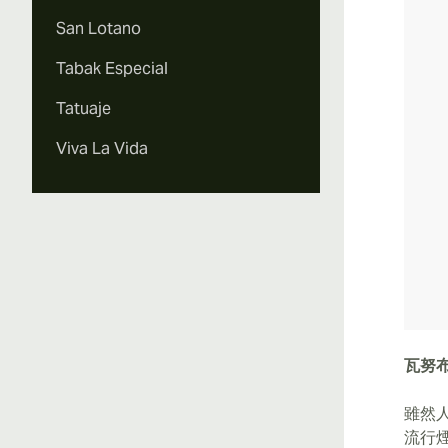
San Lotano
Tabak Especial
Tatuaje
Viva La Vida
瓦努
雖然
流行