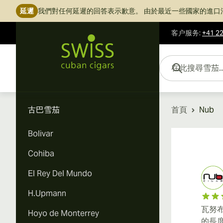
延遲
我們對任何延遲的回答表示歉意。
由於最近一些國家的進口
客户服务
:
+41 22
跳到內容
在此搜尋雪茄...
古巴雪茄
首頁
Nub
Bolivar
Cohiba
El Rey Del Mundo
H.Upmann
瓦努
Hoyo de Monterrey
的長