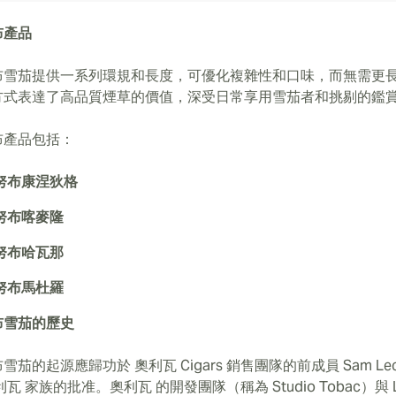
布產品
布雪茄提供一系列環規和長度，可優化複雜性和口味，而無需更
方式表達了高品質煙草的價值，深受日常享用雪茄者和挑剔的鑑
布產品包括：
努布康涅狄格
努布喀麥隆
努布哈瓦那
努布馬杜羅
布雪茄的歷史
雪茄的起源應歸功於 奧利瓦 Cigars 銷售團隊的前成員 Sam Lec
利瓦 家族的批准。奧利瓦 的開發團隊（稱為 Studio Tobac）與