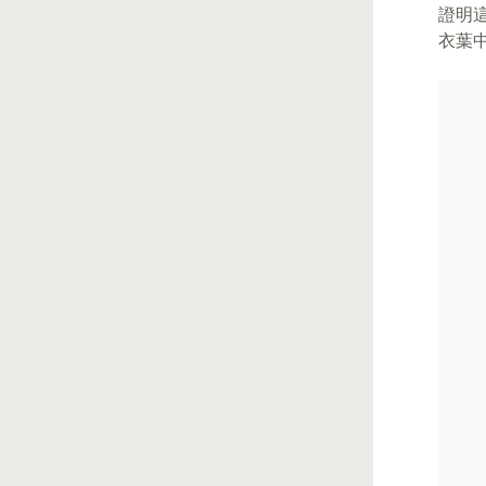
證明這
衣葉