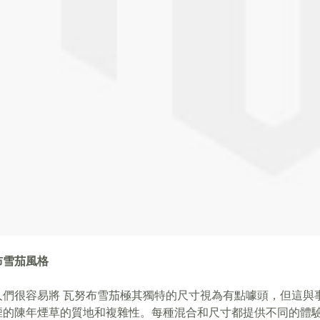
布雪茄風格
人們很容易將 瓦努布雪茄極其獨特的尺寸視為有點噱頭，但這與
煙的陳年煙草的質地和複雜性。每種混合和尺寸都提供不同的體