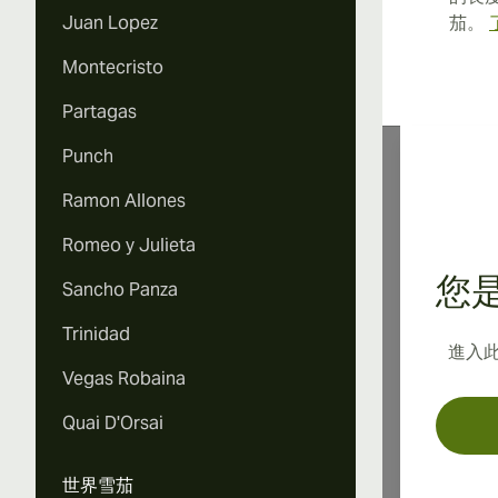
Juan Lopez
茄。
Montecristo
Partagas
Punch
Ramon Allones
關
Romeo y Julieta
您是
Sancho Panza
瓦努
Trinidad
進入
能最
Vegas Robaina
Quai D'Orsai
世界雪茄