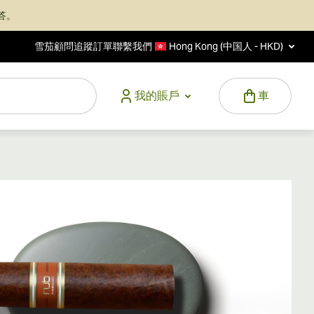
答。
雪茄顧問
追蹤訂單
聯繫我們
Hong Kong (中国人 - HKD)
我的賬戶
車