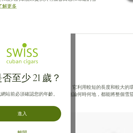
了解更多
於
Nub
雪茄
否至少 21 歲？
布雪茄在雪茄世界中是無可挑剔的，它利用較短的長度和較大的
此網站前必須確認您的年齡。
大限度地延長享用雪茄時間，而且無論何時何地，都能將整個雪
進入
離開