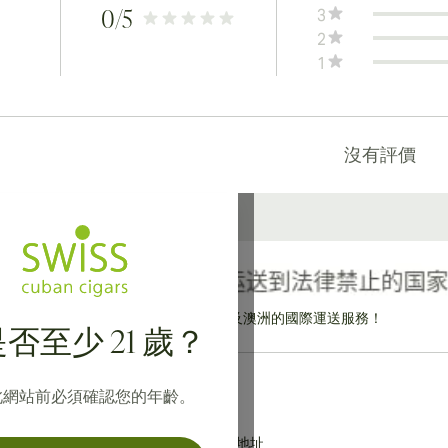
3
0
/5
2
1
沒有評價
提供寄往加拿大、英國及澳洲的國際運送服務！
否至少 21 歲？
此網站前必須確認您的年齡。
地址