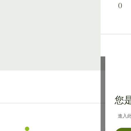
0
您是
進入
資訊