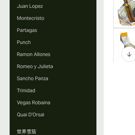
Juan Lopez
Montecristo
Partagas
Vi
Punch
Ramon Allones
Romeo y Julieta
Vi
Sancho Panza
Trinidad
Vegas Robaina
Vi
Quai D'Orsai
世界雪茄