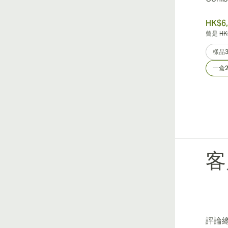
HK$3,730.60
HK$6,
曾是
HK$5,329.43
-30%
曾是
HK
樣品3
一盒25個
樣品
一盒2
客
評論