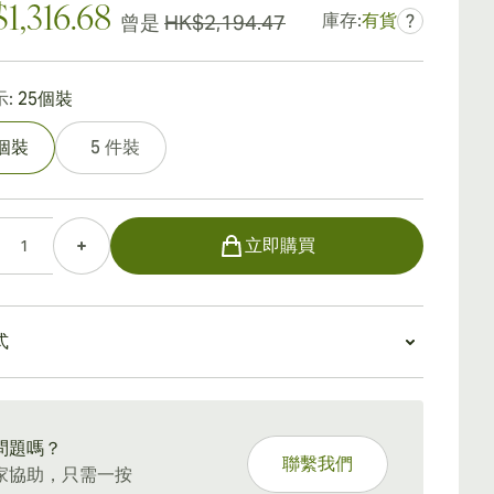
1,316.68
庫存:
有貨
曾是
HK$2,194.47
?
:
25個裝
5個裝
5 件裝
立即購買
式
5 天標準運送。
問題嗎？
聯繫我們
家協助，只需一按