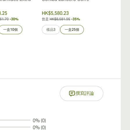
.25
HK$5,580.23
HK$5,078.6
61.79
-30%
曾是
HK$8,581.95
-35%
曾是
HK$7,249.5
一盒10個
樣品3
一盒25個
樣品3
一
撰寫評論
0% (0)
0% (0)