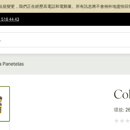
法規變更，我們正在經歷高電話和電郵量。所有訊息將不會例外地盡快回
 518 44 43
a Panetelas
ew larger image
Coh
環規:
2
ew larger image