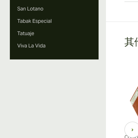
San Lotano
Tabak Especial
Tatuaje
其他
Viva La Vida
Cohiba Secretos Maduro 5
Cohib