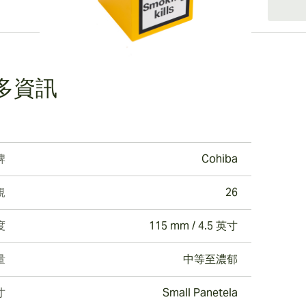
ew larger image
多資訊
牌
Cohiba
規
26
度
115 mm / 4.5 英寸
量
中等至濃郁
寸
Small Panetela