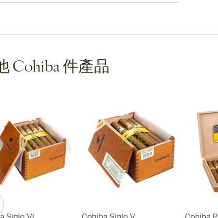
 Cohiba 件產品
a Siglo VI
Cohiba Siglo V
Cohiba P