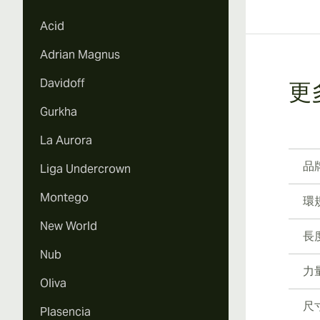
Vi
Acid
Adrian Magnus
Davidoff
更
Gurkha
La Aurora
品
Liga Undercrown
Montego
環
New World
長
Nub
力
Oliva
尺
Plasencia