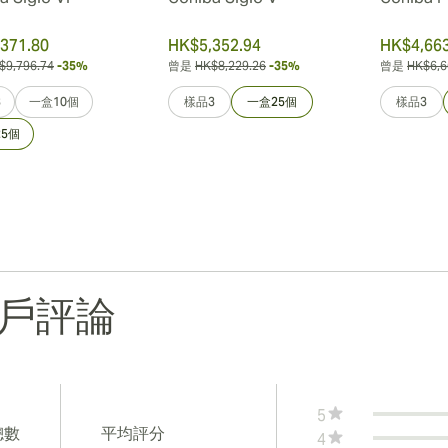
371.80
HK$5,352.94
HK$4,663
$9,796.74
-35%
曾是
HK$8,229.26
-35%
曾是
HK$6,6
3
一盒10個
樣品3
一盒25個
樣品3
5個
戶評論
5
總數
平均評分
4