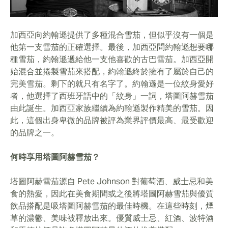
加西亞向約翰遜提供了多種混合雪茄，但似乎沒有一個是
他第一支雪茄的正確選擇。最後，加西亞問約翰遜想要哪
種雪茄，約翰遜遞給他一支他喜歡的古巴雪茄。加西亞開
始混合並捲製雪茄來搭配，約翰遜終於擁有了屬於自己的
完美雪茄。剩下的就只有名字了。約翰遜是一位紋身愛好
者，他選擇了西班牙語中的「紋身」一詞，塔圖阿赫雪茄
由此誕生。加西亞家族繼續為約翰遜製作精美的雪茄。因
此，這個出身卑微的品牌被評為業界評價最高、最受歡迎
的品牌之一。
何時享用塔圖阿赫雪茄？
塔圖阿赫雪茄源自 Pete Johnson 對葡萄酒、威士忌和美
食的熱愛，因此在美食期間或之後將塔圖阿赫雪茄與優質
飲品搭配是吸塔圖阿赫雪茄的最佳時機。在這些時刻，煙
草的濃鬱、美味被釋放出來。優質威士忌、紅酒、波特酒