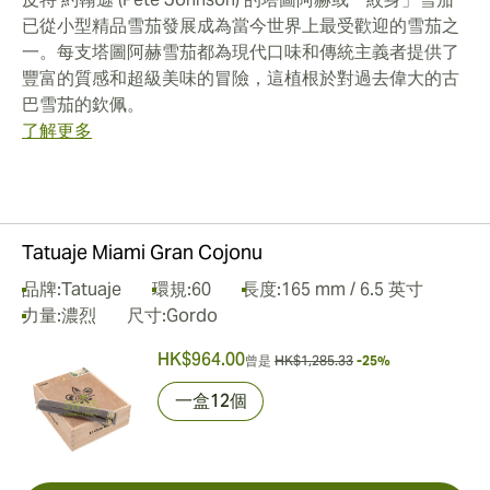
已從小型精品雪茄發展成為當今世界上最受歡迎的雪茄之
一。每支塔圖阿赫雪茄都為現代口味和傳統主義者提供了
豐富的質感和超級美味的冒險，這植根於對過去偉大的古
巴雪茄的欽佩。
了解更多
Tatuaje Miami Gran Cojonu
品牌:
Tatuaje
環規:
60
長度:
165 mm / 6.5 英寸
力量:
濃烈
尺寸:
Gordo
HK$964.00
曾是
HK$1,285.33
-25%
一盒12個