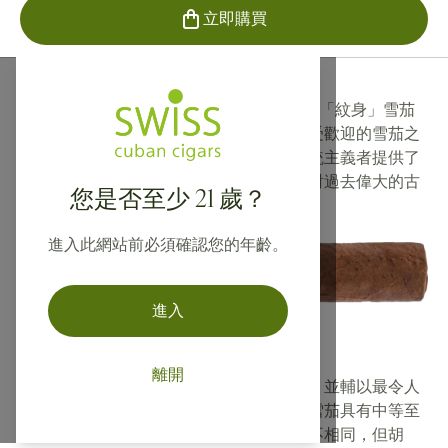
立即購買
皮特·約翰遜 (Pete Johnson) 的塔圖阿赫或「紋身」雪茄
已從小型精品雪茄發展成為當今世界上最受歡迎的雪茄之
一。每支塔圖阿赫雪茄都為現代口味和傳統主義者提供了
豐富的質感和超級美味的冒險，這植根於對過去偉大的古
您是否至少 21 歲？
巴雪茄的欽佩。
進入此網站前必須確認您的年齡。
進入
紋身雪茄風格
離開
塔圖阿赫雪茄具有廣泛的複雜性和豐富性，並輔以最令人
滿意的順滑度。最受歡迎的塔圖阿赫系列雪茄具有中等至
中等濃鬱的特徵。每種雪茄的風味特徵各不相同，但胡