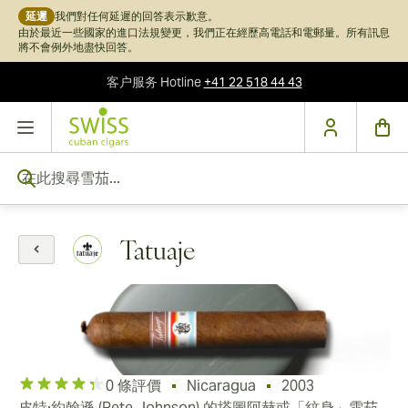
延遲
我們對任何延遲的回答表示歉意。
由於最近一些國家的進口法規變更，我們正在經歷高電話和電郵量。所有訊息
將不會例外地盡快回答。
客户服务
Hotline
+41 22 518 44 43
跳到內容
在此搜尋雪茄...
Tatuaje
0 條評價
Nicaragua
2003
皮特·約翰遜 (Pete Johnson) 的塔圖阿赫或「紋身」雪茄