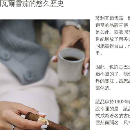
利瓦爾雪茄的悠久歷史
玻利瓦爾雪茄一
適當的品牌宣傳，
是如此。西蒙·玻利
世紀解放了南美
同胞贏得自由，
爭。
因此，也許古巴
適不過的了。他
界的關注，當您
當然的。
該品牌於1902
說幸運的是，該品
式成為著名的古
雪茄而聞名，尺寸為