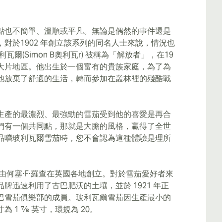
點也不簡單、溫順或平凡。無論是偶然的事件還是
對於1902 年創立該系列的同名人士來說，情況也
瓦爾(Simon B奧利瓦r) 被稱為「解放者」，在19
大片地區。他出生於一個富有的貴族家庭，為了為
他放棄了舒適的生活，轉而參加在叢林裡的殘酷戰
生產的最濃烈、最強勁的雪茄受到他的喜愛是再合
們有一個共同點，那就是大膽的風格，贏得了全世
品嚐玻利瓦爾雪茄時，您不會認為這種體驗是理所
年由何塞·F·羅查在英國各地創立。對於雪茄愛好者來
牌迅速利用了古巴肥沃的土壤，並於 1921 年正
巴雪茄俱樂部的成員。玻利瓦爾雪茄因生產最小的
 1 ⅞ 英寸，環規為 20。