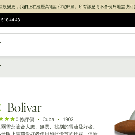
法規變更，我們正在經歷高電話和電郵量。所有訊息將不會例外地盡快回
 518 44 43
r
Bolivar
0 條評價
Cuba
1902
瓦爾雪茄適合大膽、無畏、挑剔的雪茄愛好者。
不會阻止雪茄愛好者使用如此優質的煙霧，但新