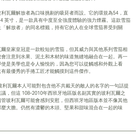
玻利瓦爾解放者為口味挑剔的吸菸者而設。它的環規為54，直
6.4 英寸，是一款具有中度至全強度體驗的強力煙霧。這款雪茄
上「解放者」的同名標籤，持有它的人在全球雪茄界受到關
瓦爾皇家皇冠是一款較短的雪茄，但其威力與其他系列雪茄相
您會注意到水果、泥土和木材的味道無縫地融合在一起。再一
即使是美學也是令人愉悅的，因為您可以從觸感和外觀上看
只有最優秀的手捲工匠才能觸摸到這件傑作。
·玻利瓦爾本人可能對包含他不共戴天的敵人的名字的一句話提
議，但這 108-2010年西班牙地區版名副其實的玻利瓦爾之
儘管玻利瓦爾可能會感到安慰，但西班牙地區版本並不像其他
那麼大膽。仍然有濃鬱的木頭、堅果和甜味混合在一起的味