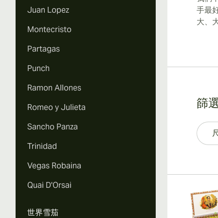
Juan Lopez
手最
大、
Montecristo
Partagas
Punch
Ramon Allones
篩
Romeo y Julieta
Sancho Panza
Trinidad
Vegas Robaina
Quai D'Orsai
世界雪茄