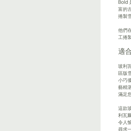
Bol
富的
捲製
他們
工捲
適
玻利
區版
小巧
藝精
滿足
這款
利瓦
令人
尋求