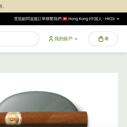
答。
雪茄顧問
追蹤訂單
聯繫我們
Hong Kong (中国人 - HKD)
我的賬戶
車