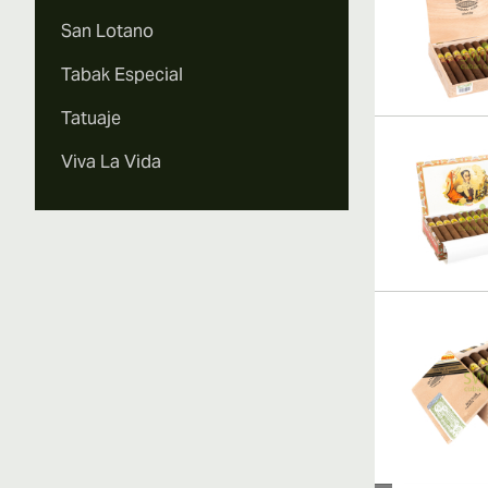
San Lotano
Tabak Especial
Tatuaje
Viva La Vida