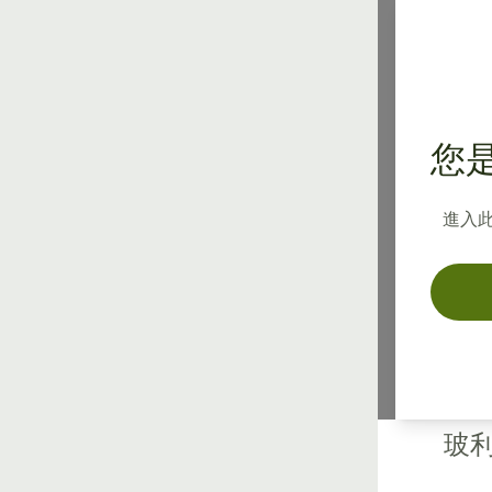
關
您是
玻利
進入
玻利
用玻
第一
具洞
玻利