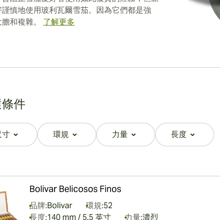
好謹慎地使用玻利瓦爾雪茄。因為它們都是強
大膽和複雜。
了解更多
選條件
尺寸
環規
力量
長度
filter
filter
filter
filter
Bolivar Belicosos Finos
品牌:
Bolivar
環規:
52
長度:
140 mm / 5.5 英寸
力量:
濃烈