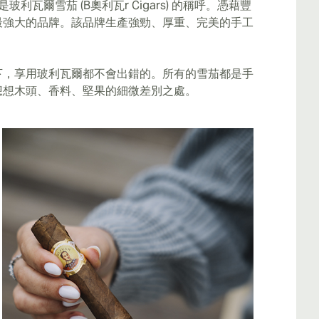
是玻利瓦爾雪茄 (B奧利瓦r Cigars) 的稱呼。憑藉豐
最強大的品牌。該品牌生產強勁、厚重、完美的手工
下，享用玻利瓦爾都不會出錯的。所有的雪茄都是手
想想木頭、香料、堅果的細微差別之處。