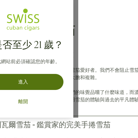
於
Bolivar
雪茄
否至少 21 歲？
瓦爾雪茄 - 大膽而複雜
此網站前必須確認您的年齡。
瓦爾雪茄適合大膽、無畏、挑剔的雪茄愛好者。我們不會阻止雪
利瓦爾雪茄。因為它們都是強大、大膽和複雜。
進入
次享用雪茄的人可能不會意識到他們的味覺品嚐了什麼味道，而
察力的人來說，玻利瓦爾將使您享用雪茄的體驗與過去的平凡體
離開
瓦爾雪茄 - 鑑賞家的完美手捲雪茄