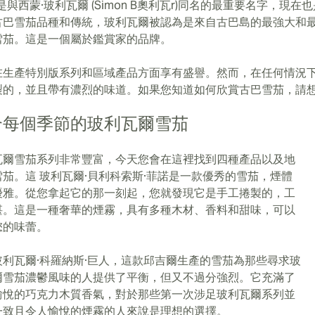
d 是與西蒙·玻利瓦爾 (Simon B奧利瓦r)同名的最重要名字，現在也
古巴雪茄品種和傳統，玻利瓦爾被認為是來自古巴島的最強大和
雪茄。這是一個屬於鑑賞家的品牌。
在生產特別版系列和區域產品方面享有盛譽。然而，在任何情況
製的，並且帶有濃烈的味道。如果您知道如何欣賞古巴雪茄，請
合每個季節的玻利瓦爾雪茄
瓦爾雪茄系列非常豐富，今天您會在這裡找到四種產品以及地
雪茄。這 玻利瓦爾·貝利科索斯·菲諾是一款優秀的雪茄，煙體
優雅。從您拿起它的那一刻起，您就發現它是手工捲製的，工
湛。這是一種奢華的煙霧，具有多種木材、香料和甜味，可以
您的味蕾。
玻利瓦爾·科羅納斯·巨人，這款邱吉爾生產的雪茄為那些尋求玻
爾雪茄濃鬱風味的人提供了平衡，但又不過分強烈。它充滿了
愉悅的巧克力木質香氣，對於那些第一次涉足玻利瓦爾系列並
一致且令人愉悅的煙霧的人來說是理想的選擇。