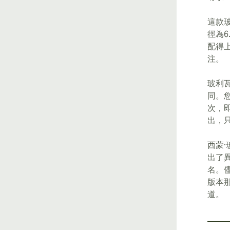
這款
徑為
配得
注。
玻利
同。
次，
出，
西蒙
出了異
名。
版本
道。