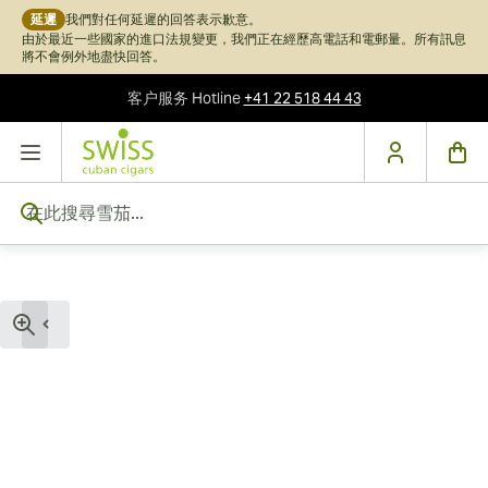
延遲
我們對任何延遲的回答表示歉意。
由於最近一些國家的進口法規變更，我們正在經歷高電話和電郵量。所有訊息
將不會例外地盡快回答。
客户服务
Hotline
+41 22 518 44 43
跳到內容
在此搜尋雪茄...