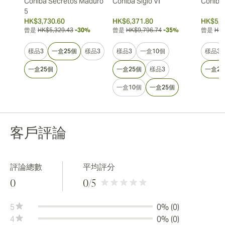
Cohiba Secretos Maduro
Cohiba Siglo VI
Cohiba 
5
HK$3,730.60
HK$6,371.80
HK$5,3
曾是
HK$5,329.43
-30%
曾是
HK$9,796.74
-35%
曾是
HK$
樣品3
一盒25個
樣品3
樣品3
一盒10個
樣品3
一盒25個
一盒25個
樣品3
一盒25
一盒10個
一盒25個
客戶評論
評論總數
平均評分
0
0
/5
5
0% (0)
4
0% (0)