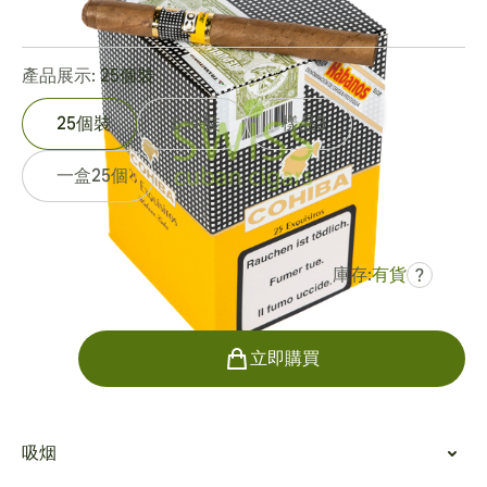
0
點評
產品展示:
25個裝
25個裝
5 件裝
樣品3
一盒25個
庫存:
有貨
?
曾是
HK$2,586.34
HK$1,943.67
數量
立即購買
吸烟