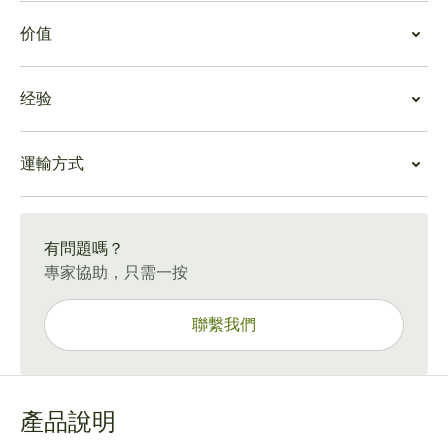
吸食高希霸吉士途
价值
高希霸吉士途雪茄外觀質樸但工藝精湛。包裝葉的棕色色
調與誘人的香氣相結合，激發感官。最初的抽吸帶來一絲
高希霸吉士途價值
甜味、泥土和香料的味道，當雪茄點燃時，這些味道就會
经验
雖然高希霸雪茄是最昂貴的雪茄之一，但高希霸吉士途雪
完全散發出來。
茄在高希霸系列中提供了相對較高的價值。這是因為雪茄
一旦小高希霸吉士途雪茄開始，香料、鹹焦糖、全麥餅
高希霸吉士途體驗
足夠大，可以充分享受著名的高希霸角色，但又足夠小，
乾、木材、可可塊、稻草和皮革就形成了順滑、中等到濃
運輸方式
高希霸吉士途將吸食高希霸雪茄的樂趣與在時間有限的情
幾乎可以在任何地方吸煙。
鬱的煙霧。餘韻大膽但絕不壓倒一切，在味蕾上久久難以
況下隨時隨地吸煙的多功能性結合在一起。 5 件裝高希霸
高希霸吉士途雪茄的包裝和尺寸都很方便，讓您可以靈活
忘懷。
15-45 天標準運送。
吉士途雪茄是旅行雪茄吸煙者的絕佳選擇，可輕鬆放入外
地適應您繁忙的日程。因此，無論您的吸雪茄習慣如何，
套口袋、公事包或高爾夫球包中。
您都可以品嚐到市場上最好的雪茄之一。
有問題嗎？
吸煙高希霸吉士途雪茄是一種人生儀式，無論您去往何
專家協助，只需一按
處，高希霸吉士途雪茄都能讓您輕鬆吸煙。因此，快去高
希霸吉士途小而豐盛的店裡儲備一份美味的古巴美食吧。
聯繫我們
產品說明