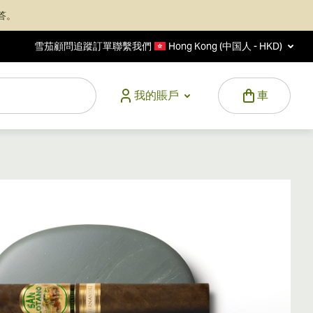
答。
雪茄顧問
追蹤訂單
聯繫我們
Hong Kong (中国人 - HKD)
我的賬戶
車