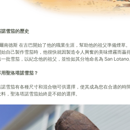
塔諾雪茄的歷史
 費爾南德斯 在古巴開始了他的職業生涯，幫助他的祖父準備煙草
始自己製作雪茄時，他很快就因製造令人興奮的美味煙霧而贏得了聲譽
一批雪茄，以紀念他的祖父，並恰如其分地命名為 San Lotano
享用聖洛塔諾雪茄？
塔諾雪茄有各種尺寸和混合物可供選擇，使其成為您在合適的時
飲料，聖洛塔諾雪茄始終是不錯的選擇。