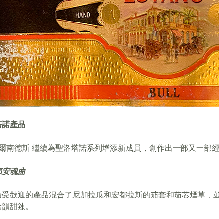
塔諾產品
 費爾南德斯 繼續為聖洛塔諾系列增添新成員，創作出一部又一部
那安魂曲
廣受歡迎的產品混合了尼加拉瓜和宏都拉斯的茄套和茄芯煙草，
餘韻甜辣。