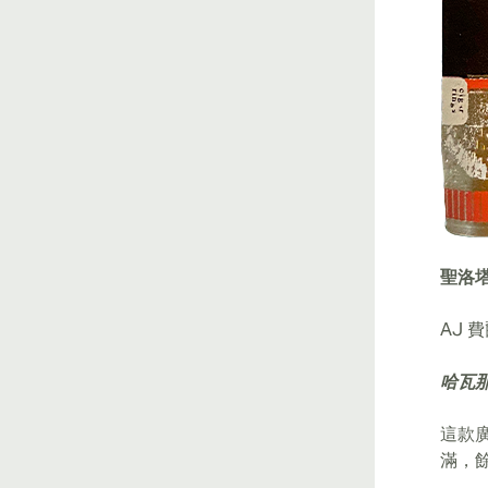
聖洛
AJ
哈瓦
這款
滿，