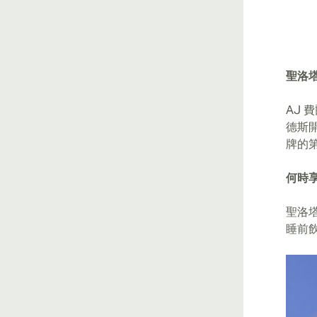
聖洛
AJ
德斯開
牌的第
何時
聖洛
睡前