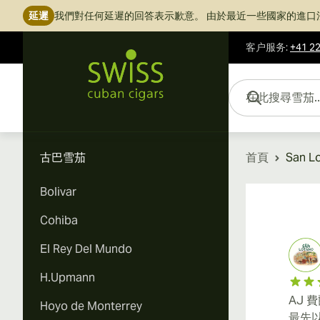
延遲
我們對任何延遲的回答表示歉意。
由於最近一些國家的進口
客户服务
:
+41 22
跳到內容
在此搜尋雪茄...
古巴雪茄
首頁
San L
Bolivar
Cohiba
El Rey Del Mundo
H.Upmann
AJ 
Hoyo de Monterrey
最先