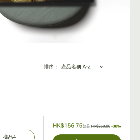
排序：
HK$156.75
曾是
HK$250.80
-38%
樣品4