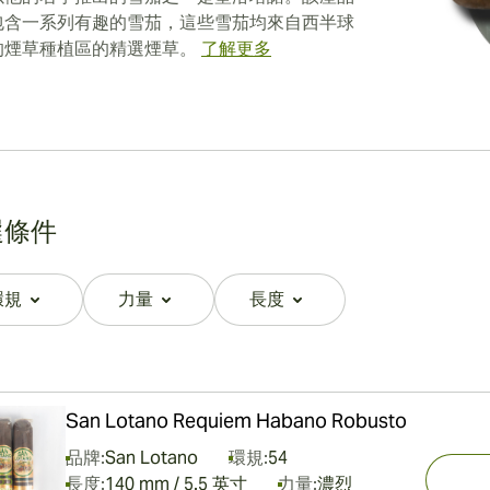
包含一系列有趣的雪茄，這些雪茄均來自西半球
的煙草種植區的精選煙草。
了解更多
選條件
環規
力量
長度
filter
filter
filter
San Lotano Requiem Habano Robusto
品牌:
San Lotano
環規:
54
長度:
140 mm / 5.5 英寸
力量:
濃烈