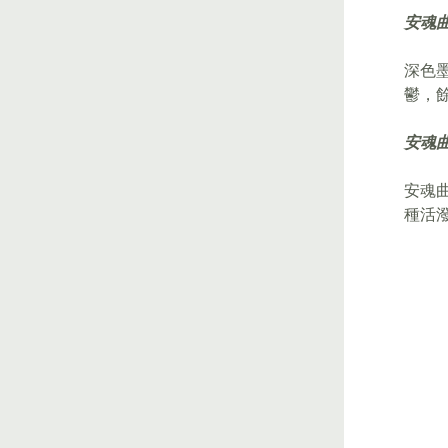
安魂
深色
鬱，
安魂
安魂
種活