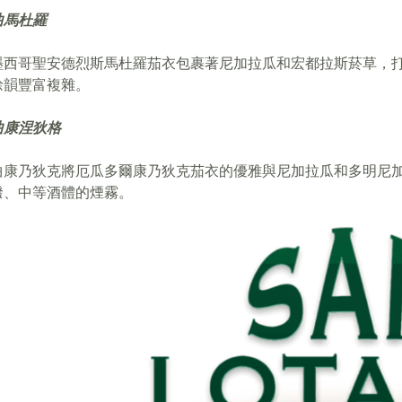
曲馬杜羅
墨西哥聖安德烈斯馬杜羅茄衣包裹著尼加拉瓜和宏都拉斯菸草，
餘韻豐富複雜。
曲康涅狄格
曲康乃狄克將厄瓜多爾康乃狄克茄衣的優雅與尼加拉瓜和多明尼
潑、中等酒體的煙霧。