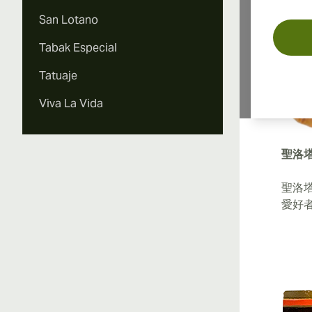
特色
San Lotano
Tabak Especial
Tatuaje
Viva La Vida
聖洛
聖洛
愛好