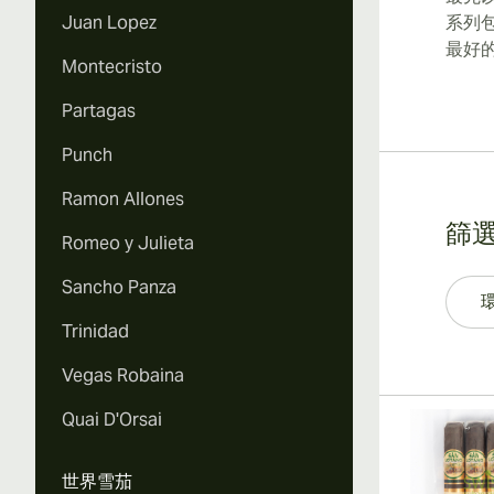
Juan Lopez
系列
最好
Montecristo
Partagas
Punch
Ramon Allones
篩
Romeo y Julieta
Sancho Panza
Trinidad
Vegas Robaina
Quai D'Orsai
世界雪茄