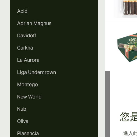
Acid
Adrian Magnus
Davidoff
Gurkha
La Aurora
Liga Undercrown
Montego
New World
關
Nub
您是
Oliva
AJ
進入
Plasencia
有趣