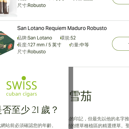
尺寸:
Robusto
San Lotano Requiem Maduro Robusto
品牌:
San Lotano
環規:
52
長度:
127 mm / 5 英寸
力量:
中等
尺寸:
Robusto
於
San Lotano
雪茄
否至少 21 歲？
 費爾南德斯 在多種雪茄上留下了自己的印記，但最先以他的名字
此網站前必須確認您的年齡。
的雪茄，這些雪茄均來自西半球最好的煙草種植區的精選煙草。