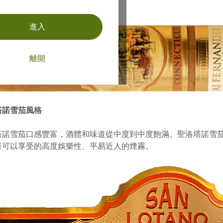
和大膽的現代口味之間取得了平衡。
進入
離開
塔諾雪茄風格
塔諾雪茄口感豐富，酒體和味道從中度到中度飽滿。聖洛塔諾雪
者可以享受的高度娛樂性、平易近人的煙霧。