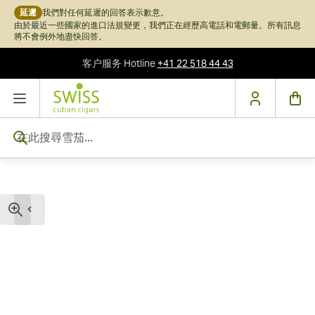
延遲
我們對任何延遲的回答表示歉意。
由於最近一些國家的進口法規變更，我們正在經歷高電話和電郵量。所有訊息
將不會例外地盡快回答。
客户服务
Hotline
+41 22 518 44 43
跳到內容
在此搜尋雪茄...