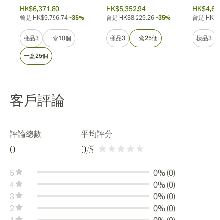
HK$6,371.80
HK$5,352.94
HK$4,66
曾是
HK$9,796.74
-35%
曾是
HK$8,229.26
-35%
曾是
HK$6
樣品3
一盒10個
樣品3
一盒25個
樣品3
一盒25個
客戶評論
評論總數
平均評分
0
0
/5
5
0% (0)
4
0% (0)
3
0% (0)
2
0% (0)