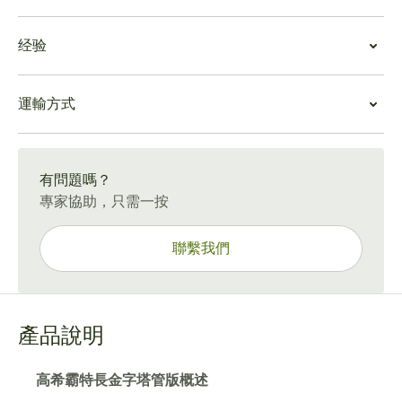
覺的迷人典範。淡淡的怡人香氣撲鼻而來，冷飲則帶來甜
高希霸特長金字塔管版價值
美的花香、乾草和堅果的香氣。抽風結構經過專業設計，
经验
高希霸特長金字塔管版雪茄口感滑順、平衡、鮮美，堪稱
可從頭到尾提供最佳的煙霧。
全世界最好的雪茄之一。雖然並非適合所有預算，但高希
高希霸特長金字塔管版雪茄具有滑順、醇厚的口感，最初
高希霸特長金字塔管版體驗
霸特長金字塔管版雪茄提供了令人難忘、收穫豐富的古巴
帶有泥土、甘草、榛果和香草奶油的味道。淡淡的可可、
運輸方式
從順滑的口感到豐富而均衡的風味，高希霸特長金字塔管
雪茄體驗。
雪松、糖蜜和柑橘香料的味道增添了煙燻的複雜性，最後
版雪茄可以滿足各種口味。誠然，雪茄價格昂貴，但它們
高希霸特長金字塔管版雪茄是想要古巴最優質絲滑美味雪
的尾韻接近天鵝絨般濃鬱但平衡的味道。
15-45 天標準運送。
提供了一種引人入勝的雪茄休閒方式，專為搭配優質威士
茄的雪茄愛好者的理想選擇。此外，每支雪茄都裝在一個
忌、白蘭地或朗姆酒而設計。
保護管中，讓您可以安全、方便地將特殊的雪茄帶到任何
有問題嗎？
高希霸特長金字塔管版結合了正宗高希霸雪茄的奢華、獨
地方。
專家協助，只需一按
特的雪茄形狀以及便攜式管的便利性。結果是一次經典的
度假，讓您放鬆並品嚐當今最好的古巴雪茄之一。
聯繫我們
產品說明
高希霸特長金字塔管版概述