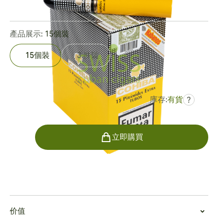
0
點評
產品展示:
15個裝
15個裝
3 件裝
庫存:
有貨
?
曾是
HK$9,992.68
HK$5,494.01
數量
立即購買
吸烟
吸食高希霸特長金字塔管版
价值
時尚、色彩明亮的茄衣是奢華、頂級高希霸雪茄外觀和感