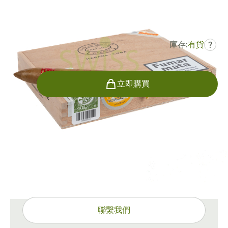
0
點評
庫存:
有貨
?
HK$1,159.93
曾是
HK$1,543.97
-25%
數量
立即購買
運輸方式
15-45 天標準運送。
有問題嗎？
專家協助，只需一按
聯繫我們