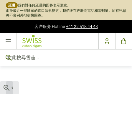
延遲
我們對任何延遲的回答表示歉意。
由於最近一些國家的進口法規變更，我們正在經歷高電話和電郵量。所有訊息
將不會例外地盡快回答。
客户服务
Hotline
+41 22 518 44 43
跳到內容
在此搜尋雪茄...