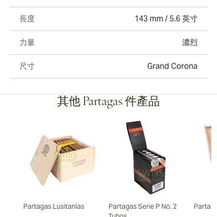
長度
143 mm / 5.6 英寸
力量
濃烈
尺寸
Grand Corona
其他 Partagas 件產品
Partagas Lusitanias
Partagas Serie P No. 2
Partag
Tubos