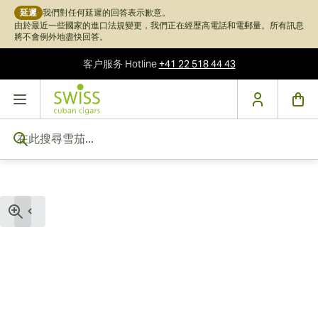
延遲
我們對任何延遲的回答表示歉意。
由於最近一些國家的進口法規變更，我們正在經歷高電話和電郵量。所有訊息
將不會例外地盡快回答。
客户服务
Hotline
+41 22 518 44 43
跳到內容
在此搜尋雪茄...