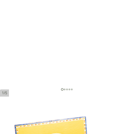
1/5
Partagas Coronas Gordas Añejados
環規:
46
長度:
143 mm / 5.6 英寸