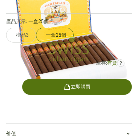
0
點評
產品展示:
一盒25個
樣品3
一盒25個
庫存:
有貨
?
曾是
HK$5,446.99
HK$3,542.50
數量
立即購買
吸烟
吸食高朗拿哥達陳年
价值
高朗拿哥達陳年
拿在手上感覺很華麗。它的尺寸很輕，並