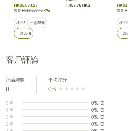
HK$5,674.27
1,457.76 HK$
HK$2,5
曾是
HK$6,097.49
-7%
曾是
HK$
樣品3
一盒25個
樣品3
一盒50個
一盒25
客戶評論
評論總數
平均評分
0
0
/5
5
0% (0)
4
0% (0)
3
0% (0)
2
0% (0)