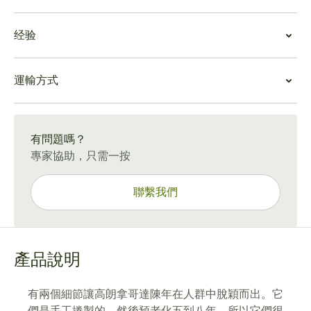
且具有一致的海綿狀外觀。預先拉伸帶有乾草和淡皮革的
雪茄價值
氣味，然後冷拉伸將成熟的櫻桃添加到穀倉和靴子的混合
经验
預老化過程增加了雪茄的複雜性和價格，高朗拿哥達陳年
中。
的價格幾乎是大多數其他帕特加斯雪茄價格的兩倍。然
最初的三分之一開始是草狀的，強度中等以下，隨著白蠟
高朗拿哥達陳年體驗
而，這些雪茄棒代表了古巴提供的一些最好的手工雪茄，
樹的生長而生長。斯托吉是一種快速燃燒的東西，當奶油
運輸方式
高朗拿哥達陳年擁有您在帕特加斯喜歡的所有經典口味，
值得在任何收藏家的雪茄盒中佔有一席之地。
味留下時，辛辣的味道就取代了它。
幾乎沒有施工問題，吸煙不到兩個小時。這款雪茄大膽而
隨著強度的增強，中間三分之一展現出雪松與乾胡椒的味
15-45 天標準運送。
複雜，最適合已經有帕特加斯品牌經驗並能欣賞中度濃鬱
道。雪茄在最後三分之一處以堅果和雪鬆的香氣結束。
香氣的吸煙者。
有問題嗎？
專家協助，只需一按
聯繫我們
產品說明
有兩個細節讓高朗拿哥達陳年在人群中脫穎而出。它
們是手工捲製的，然後預老化五到八年，所以它們很