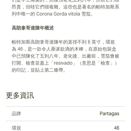
昂貴，但哇它們很複雜。這些也是著名的帕特加斯系
列中唯一的 Corona Gorda vitola 雪茄。
高朗拿哥達陳年概述
帕特加斯高朗拿哥達陳年的直徑不到 6 英寸，環規
為 46，是一款令人垂涎欲滴的木棒，在原始包裝盒
中已預陳化了五到八年。老化後、出廠前，雪茄會被
打開、檢查並蓋上「resivado」（意思是「檢查」）
的印記，並貼上第二條帶。
更多資訊
品牌
Partagas
環規
46