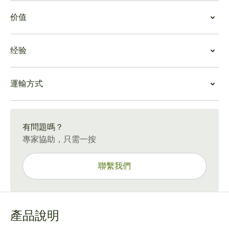
吸食帕特加斯D系列6號
价值
帕特加斯D系列6號是一款極具吸引力的小羅布圖，具有引
人注目的紅棕色茄衣。毫不費力的冷拉帶來木質、堅果和
帕特加斯D系列6號價值
甜美的泥土氣息。一旦點燃，就會形成堅硬的白色灰燼，
经验
帕特加斯雪茄的價格範圍很廣，
D系列6號
以相對較高的價
並在整個過程中均勻燃燒。
值提供一流的煙霧。很少有全尺寸的古巴雪茄能夠將
D系
D系列6號充滿了令人想起黑胡桃、咖啡豆、肉荳蔻、花
帕特加斯D系列6號體驗
列6號
雪茄較小的機身和口味融為一體。
香、橡木和雪鬆的鹹味。此外，在中度飽滿的酒中，柑橘
運輸方式
對於那些想要在更短的時間內吸食全尺寸雪茄體驗的人來
許多雪茄愛好者都知道由於時間緊迫而浪費了好雪茄的挫
和肉桂的味道也很普遍。餘韻結構大膽，甜辣相間，帶來
說，帕特加斯D系列6號是一個完美的選擇。這種極具價值
敗感。然而，Serie D No 6 消除了這些麻煩，因此無論情
令人振奮的結局。
15-45 天標準運送。
的特性以及雪茄的緊湊尺寸、價值和方便的包裝使
D系列6
況如何，您都可以全天自信地享受雪茄。
號
雪茄常年受到人們的喜愛。
有問題嗎？
因此，無論是作為您的日常雪茄，還是作為短暫但完全令
專家協助，只需一按
人滿意的特殊場合款待，帕特加斯D系列6號都是您的最佳
選擇。與單一麥芽威士忌搭配其他優質烈酒，享受真正難
聯繫我們
忘的冒險之旅，讓您流連忘返。
產品說明