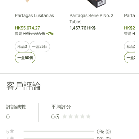
Partagas Lusitanias
Partagas Serie P No. 2
Partag
Tubos
HK$5,674.27
1,457.76 HK$
HK$2,5
曾是
HK$6,097.49
-7%
曾是
HK$
樣品3
一盒25個
樣品3
一盒50個
一盒25
客戶評論
評論總數
平均評分
0
0
/5
5
0% (0)