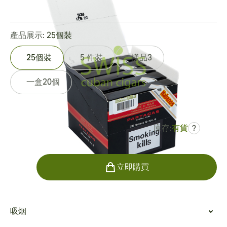
0
點評
產品展示:
25個裝
25個裝
5 件裝
樣品3
一盒20個
庫存:
有貨
?
曾是
HK$2,178.80
HK$1,959.35
數量
立即購買
吸烟