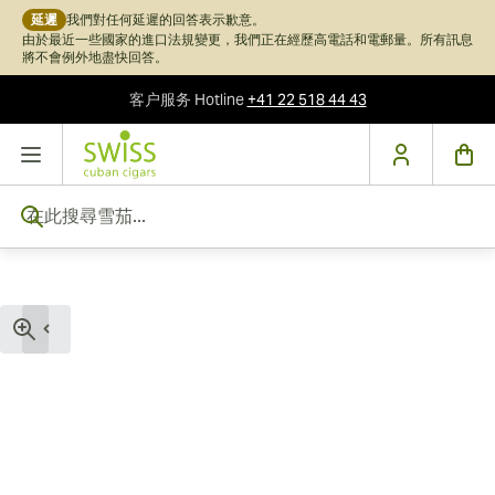
延遲
我們對任何延遲的回答表示歉意。
由於最近一些國家的進口法規變更，我們正在經歷高電話和電郵量。所有訊息
將不會例外地盡快回答。
客户服务
Hotline
+41 22 518 44 43
跳到內容
在此搜尋雪茄...