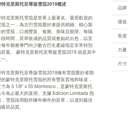
蒙特克里斯托至尊版雪茄2019概述
品牌
蒙特克里斯托雪茄是世界上最著名、最受歡迎的
環規
雪茄之一，為古巴雪茄愛好者提供精緻、精心製
作的雪茄，口感豐富、複雜、美味且順滑。每隔
長度
一段時間，菸草收成的品質就會如此出色，以至
於每年都會專門向少數古巴生產線指定非常特別
力量
的菸葉。 蒙特克里斯托至尊版雪茄2019 就是其中
之一。
尺寸
蒙特克里斯托至尊版雪茄2019擁有雪茄愛好者期
望的蒙特克里斯托雪茄的所有豐富質地和味道，
寸為 5 1/8” x 55 Montesco，是蒙特克里斯托
今為止最大的直徑。支據 Edicion Limitada 指
南，雪茄採用額外陳年兩年的菸草，以達到最佳
的吸菸品質。