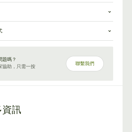
喚醒味蕾。然而，一旦煙霧變得順滑、中等至濃鬱，口
里斯托至尊版雪茄2019的價值
充滿柔軟的皮革、烤杏仁和白胡椒的味道。
定版雪茄因其提供的價值和數量有限而聞名。隨著蒙特
整個旅程中保持著令人愉悅的一致性，只有在適當的時
托至尊版雪茄2019的加入，EL 系列又獲得了令人滿意
在質地和複雜性上不斷變化。木材、柑橘和香料的細微
里斯托至尊版雪茄2019體驗
經典，其價格與古巴一些頂級常規生產雪茄的較高成本
入了風味特徵，進一步增加了深度和甜味。冒險之旅以
式
里斯托雪茄不僅是世界上最容易吸煙的雪茄之一，而且
遠。
精緻的柔美豐富的安可曲結束。
難以抗拒的神秘品質。從其命名的冒險文學人物到其標
茄煙民來說，這意味著有機會吸食正宗的古巴雪茄，其
5 天標準運送。
外觀和美味的複雜性，蒙特克里斯托雪茄提供的不僅僅
採用超陳年煙草捲成的尺寸，最大限度地發揮了煙霧的
好煙。
性。這一切的價格都低於其他產品。因此，如果您想體
問題嗎？
里斯托至尊版雪茄2019為蒙特克里斯托傳統增添了自己
上最著名品牌之一的限量版經典款，那麼蒙特克里斯托
聯繫我們
家協助，只需一按
，在此過程中，當雪茄煙民對頂級古巴雪茄產生興趣
雪茄2019雪茄就是您的不二之選。
雪茄煙民提供了一個令人信服的選擇。這些雪茄數量有
以如果您準備好打開古巴雪茄全新世界的大門，現在就
了。
多資訊