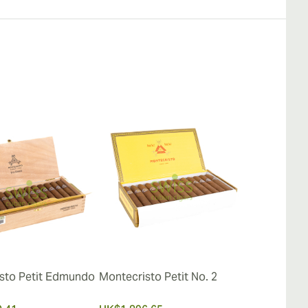
sto Petit Edmundo
Montecristo Petit No. 2
Montecristo 
Añejados