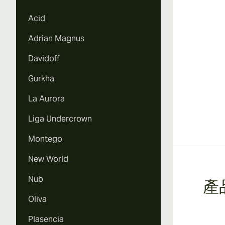
Vi
Acid
Adrian Magnus
Davidoff
Vi
Gurkha
La Aurora
Liga Undercrown
Vi
Montego
New World
Nub
產
Vi
Oliva
Plasencia