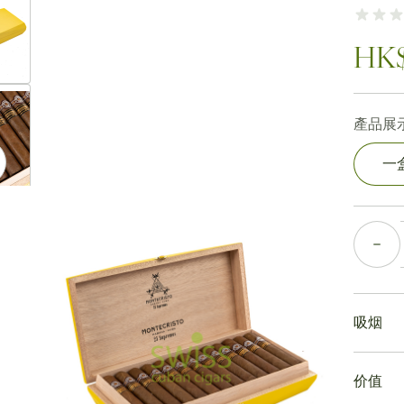
HK$
ew larger image
產品展示
一
ew larger image
數量
ew larger image
吸烟
吸食蒙
价值
蒙特克