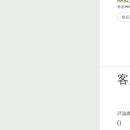
HK$5,329.43
HK$2,
曾是
HK$6,661.79
-20%
曾是
HK
樣品3
一盒10個
樣品
客
評論
0