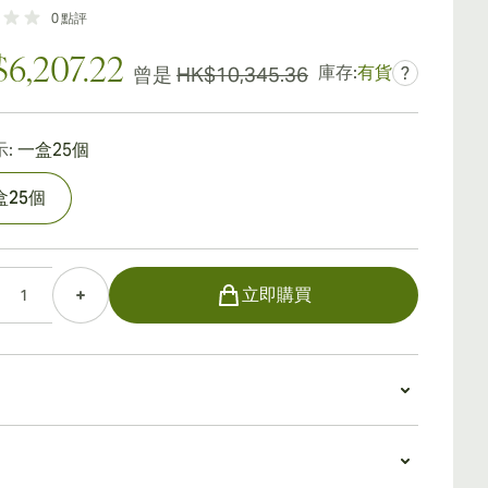
0
點評
6,207.22
庫存:
有貨
曾是
HK$10,345.36
?
:
一盒25個
盒25個
立即購買
特克里斯托至尊版雪茄2019
里斯托至尊版雪茄2019散發著濃鬱的泥土氣息，略帶一