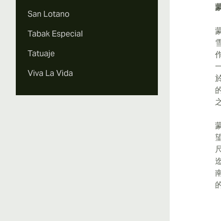
San Lotano
Tabak Especial
Tatuaje
Viva La Vida
尺
迄