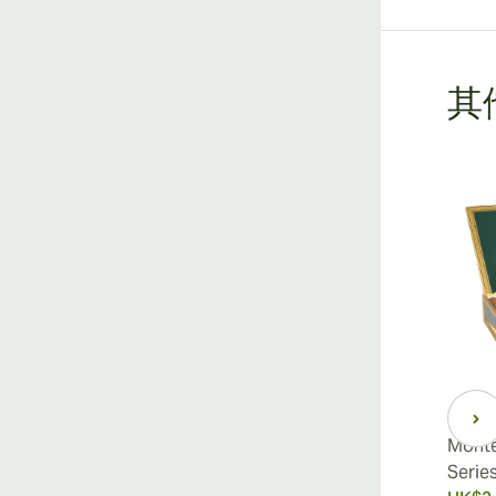
其他
Montecristo 520 Edición
Monte
Limitada 2012
Serie