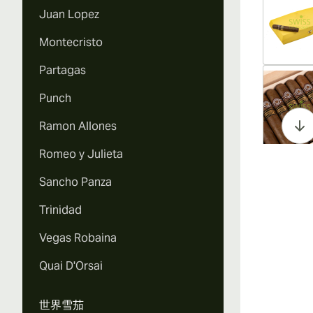
Juan Lopez
Montecristo
Partagas
Vi
Punch
Ramon Allones
Romeo y Julieta
Vi
Sancho Panza
Trinidad
Vegas Robaina
Vi
Quai D'Orsai
世界雪茄