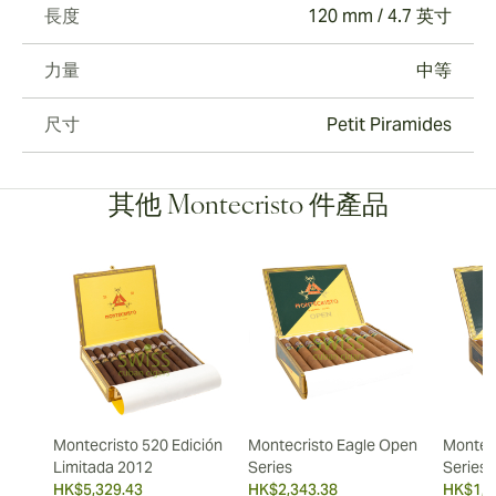
長度
120 mm / 4.7 英寸
力量
中等
尺寸
Petit Piramides
其他 Montecristo 件產品
Montecristo 520 Edición
Montecristo Eagle Open
Montec
Limitada 2012
Series
Series
HK$5,329.43
HK$2,343.38
HK$1,5