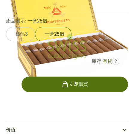
0
點評
產品展示:
一盒25個
樣品3
一盒25個
庫存:
有貨
?
曾是
HK$2,915.51
HK$1,896.65
數量
立即購買
吸烟
吸食蒙特克里斯托小2號
价值
小2號具有光滑油膩的感覺，其包裝接近完美，接縫緊