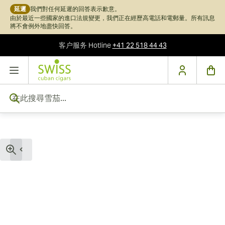
延遲
我們對任何延遲的回答表示歉意。
由於最近一些國家的進口法規變更，我們正在經歷高電話和電郵量。所有訊息
將不會例外地盡快回答。
客户服务
Hotline
+41 22 518 44 43
跳到內容
在此搜尋雪茄...