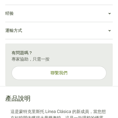
密，只有很少的紋理。其金棕色科羅拉多茄衣包裹牢固，
雪茄價值
無軟點，足足，三重帽製作精良。
经验
憑藉華麗的新樂隊和強烈、令人滿意的吸煙體驗，這是一
黎明前，這支棍子有強烈的雪松味。 小2號在前三分之一
款出色的全能雪茄，特別是對於那些喜歡同一雪茄較短版
處表現出強烈的花香和胡椒味，點燃後會產生大量芳香煙
蒙特克里斯多小2號體驗
本——蒙特克里斯托2號的人來說。由於它具有油膩的包
霧。
運輸方式
如果您喜歡蒙特克里斯托 2 號，您一定會喜歡經典版的較
裝和濃鬱的胡椒和雪松風味，因此它可以在雪茄盒中很好
這種均勻捲起的棒具有很好的拉力和均勻的燃燒線，並形
短版本 –
小2號
。 與您在全 長
2號
中享受的相同花香木
地陳化。
成淺灰色的灰燼，可以牢固地保持一英寸。與蒙特克里斯
15-45 天標準運送。
香和胡椒高調，您可以在更短的時間內享用
小2號
。
托 2 號一樣，它具有可愛的甜味和辛辣味道，並輔以古巴
有問題嗎？
奶油味。
專家協助，只需一按
到了第二個三分之一時，甜味就消失了，取而代之的是肉
荳蔻和麵包等味道，強度和酒體中等至飽滿。在最後三分
之一處，木香隨著甜美的後腦勺和減弱的強度而擴大。
聯繫我們
產品說明
這是蒙特克里斯托 Línea Clásica 的新成員，當您想
在短時間內獲得大量樂趣時，這是一款理想的煙霧。