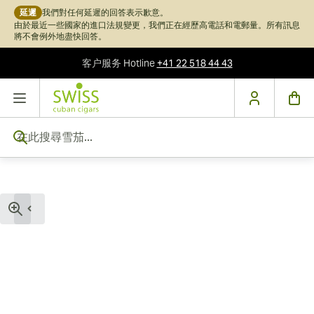
延遲
我們對任何延遲的回答表示歉意。
由於最近一些國家的進口法規變更，我們正在經歷高電話和電郵量。所有訊息
將不會例外地盡快回答。
客户服务
Hotline
+41 22 518 44 43
跳到內容
在此搜尋雪茄...