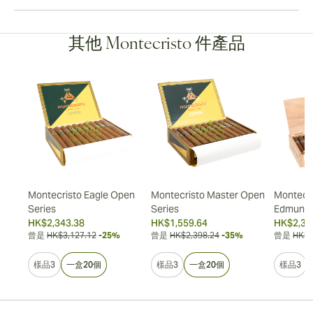
其他 Montecristo 件產品
ión
Montecristo Eagle Open
Montecristo Master Open
Montecri
Series
Series
Edmund
HK$2,343.38
HK$1,559.64
HK$2,39
曾是
HK$3,127.12
-25%
曾是
HK$2,398.24
-35%
曾是
HK$3
樣品3
一盒20個
樣品3
一盒20個
樣品3