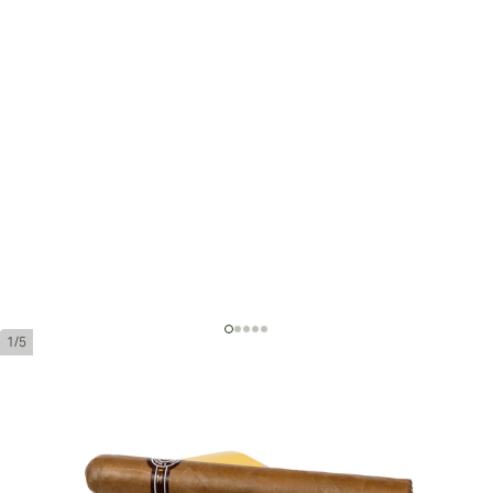
1/5
Montecristo Double Edmundo
環規:
50
長度:
155 mm / 6.1 英寸