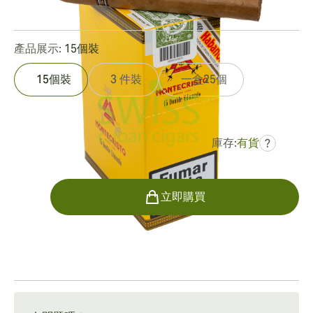
0
點評
產品展示:
15個裝
15個裝
3 件裝
一盒25個
庫存:
有貨
?
曾是
HK$2,507.97
HK$1,755.58
數量
立即購買
運輸方式
15-45 天標準運送。