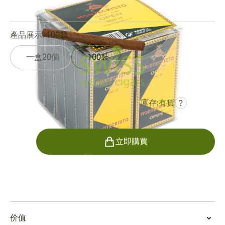
0
點評
產品展示:
100裝
一盒20個
100裝
庫存:
有貨
?
曾是
HK$885.63
HK$689.69
數量
立即購買
吸烟
吸食蒙特克里斯托迷你室外
价值
蒙特克里斯托迷你室外提供順滑、中等酒體的體驗，在旅