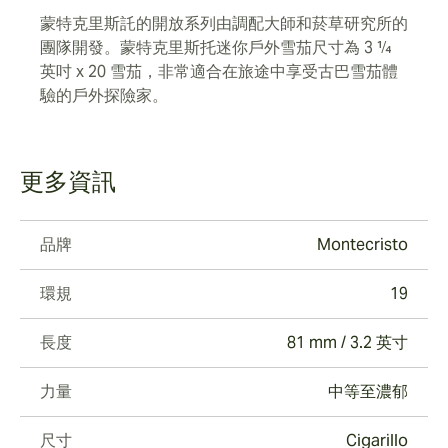
蒙特克里斯託的開放系列由調配大師和菸草研究所的
團隊開發。蒙特克里斯托迷你戶外雪茄尺寸為 3 ¼
英吋 x 20 雪茄，非常適合在旅途中享受古巴雪茄體
驗的戶外探險家。
更多資訊
品牌
Montecristo
環規
19
長度
81 mm / 3.2 英寸
力量
中等至濃郁
尺寸
Cigarillo