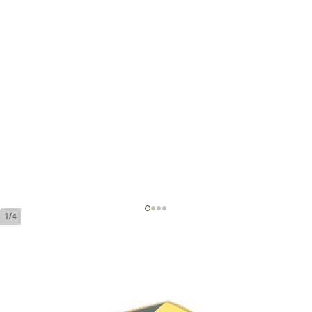
1/4
Montecristo Open Mini
環規:
19
長度:
81 mm / 3.2 英寸