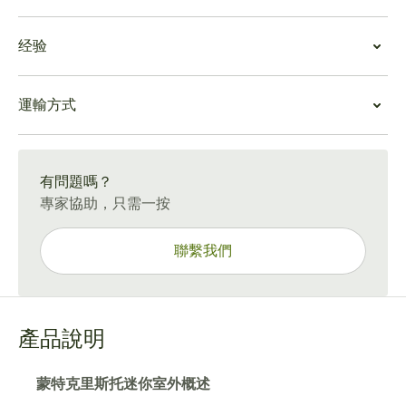
行的早期階段將甜美和奶油般的細微差別帶到最前沿。短
蒙特克里斯托迷你室外價值
暫的煙燻中瀰漫著濃濃的木質氣息，餘韻帶有一絲咖啡和
经验
蒙特克里斯托迷你室外為雪茄煙民提供了巨大的價值，他
榛果的味道。
們的生活方式積極，尋求平滑和平衡的古巴煙。一盒 100
蒙特克里斯托迷你室外體驗
支蒙特克里斯托迷你室外雪茄是一種經濟實惠的庫存方
運輸方式
蒙特克里斯托迷你戶外煙霧絲滑、美味，可提供高度娛樂
式，隨時可以買到正宗的古巴煙。
性的煙霧，是隨時隨地快速逃離雪茄的理想選擇。蒙特克
15-45 天標準運送。
里斯托迷你室外是一款可靠的隨身煙，非常適合活躍的雪
茄愛好者，無論他們的品味水平如何。
有問題嗎？
專家協助，只需一按
聯繫我們
產品說明
蒙特克里斯托迷你室外概述