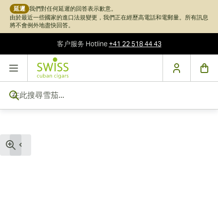
延遲
我們對任何延遲的回答表示歉意。
由於最近一些國家的進口法規變更，我們正在經歷高電話和電郵量。所有訊息
將不會例外地盡快回答。
客户服务
Hotline
+41 22 518 44 43
跳到內容
在此搜尋雪茄...