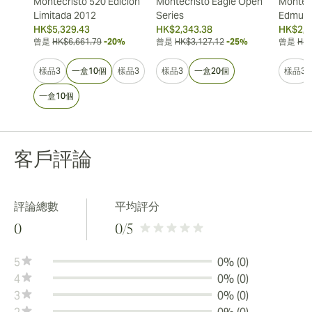
Montecristo 520 Edición
Montecristo Eagle Open
Montecr
Limitada 2012
Series
Edmun
HK$5,329.43
HK$2,343.38
HK$2,3
曾是
HK$6,661.79
-20%
曾是
HK$3,127.12
-25%
曾是
HK$
樣品3
一盒10個
樣品3
樣品3
一盒20個
樣品3
一盒10個
客戶評論
評論總數
平均評分
0
0
/5
5
0% (0)
4
0% (0)
3
0% (0)