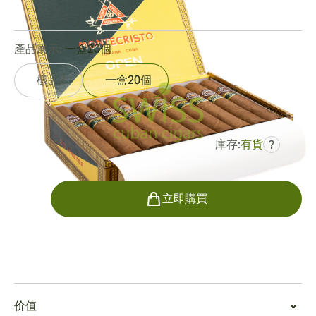
0
點評
產品展示:
一盒20個
樣品3
一盒20個
庫存:
有貨
?
曾是
HK$2,398.24
HK$1,559.64
數量
立即購買
吸烟
吸食大師戶外系列
价值
觀察大師打開的雪茄，您會發現茄皮上有凹凸和紋理，呈