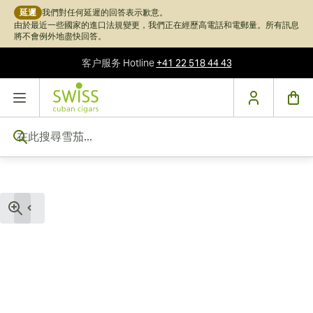
延遲
我們對任何延遲的回答表示歉意。
由於最近一些國家的進口法規變更，我們正在經歷高電話和電郵量。所有訊息
將不會例外地盡快回答。
客户服务
Hotline
+41 22 518 44 43
跳到內容
在此搜尋雪茄...