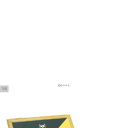
1/5
Montecristo Master Open Series
環規:
50
長度:
124 mm / 4.9 英寸