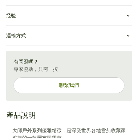
金黃色，帶有美麗的油性光澤。預先點燃後，腳部散發出
雪茄價值
雪松和乾草的氣味。預拉展現出強勁而樸實的輪廓，帶有
经验
大師公開賽是蒙特克里斯托賽，是古巴最受歡迎的馬卡斯
甜美的焦糖和穀倉的味道。
之一，它的年齡和價值保持得很好。近年來，稀有性推高
在點燃大師公開賽系列賽後，您會注意到第一輪抽籤可能
大師戶外系列體驗
了其價格。
會很緊張。它們確實打開了，提供了一致的燃燒效果。煙
運輸方式
這款雪茄是戶外午後的完美伴侶。它具有複雜的口味和中
霧芳香且油膩，帶有木頭和堅果的香氣。
等的強度和酒體。完全吸完需要大約一個小時，大師戶外
在前三分之一的時間裡，辣味為可可和咖啡等更微妙的味
15-45 天標準運送。
系列雪茄不會壓倒性的，而是提供層次豐富的微妙味道。
道騰出了空間。中間三分之一呈現出與新鮮奶油混合的輕
有問題嗎？
微苦味，以及胡桃甜味、雪松和高柑橘色調的全面平衡。
專家協助，只需一按
在最後三分之一，雪茄以中等強度的結局結束，這是古巴
菸草所不具備的。正是這最後的第三個驚喜使得雪茄在收
藏家中廣受歡迎。
聯繫我們
產品說明
大師戶外系列優雅精緻，是深受世界各地雪茄收藏家
追捧的一款羅布圖雪茄。