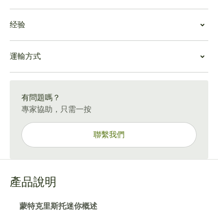
區的古巴著名的 Vuelta Abajo 煙草製成，提供奢華的中度
蒙特克里斯托迷你價值
至濃鬱酒體體驗，充滿木頭、皮革和香料的香氣。快速吸
经验
一盒 100 支蒙特克里斯托迷你雪茄是儲備古巴最具傳奇色
煙，餘韻活潑。
彩的雪茄體驗之一的絕佳方式。與較大的蒙特克里斯托雪
蒙特克里斯托迷你體驗
茄或其他著名的古巴品牌相比，緊湊的尺寸提供了巨大的
運輸方式
蒙特克里斯托迷你雪茄讓您在旅途中以實惠的價格品嚐正
價值，為您節省時間和金錢。
宗的古巴蒙特克里斯托特色。無論何時需要抽上一口好
15-45 天標準運送。
煙，您都可以信賴豐富令人滿意的口味和多功能的尺寸。
蒙特克里斯托迷你雪茄是您最喜歡的咖啡飲料的絕佳伴
有問題嗎？
侶，隨時隨地享用。
專家協助，只需一按
聯繫我們
產品說明
蒙特克里斯托迷你概述