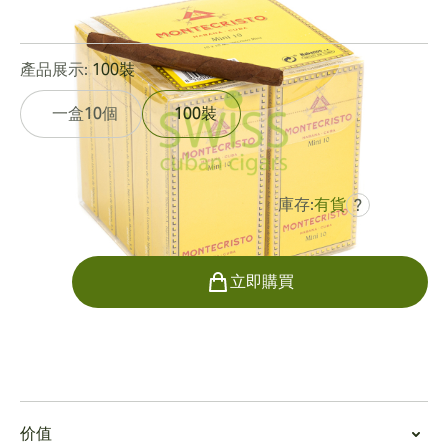
0
點評
產品展示:
100裝
一盒10個
100裝
庫存:
有貨
?
曾是
HK$901.30
HK$721.04
數量
立即購買
吸烟
吸食蒙特克里斯托迷你
价值
每支 3 ¼ 英寸 x 20 的小雪茄均採用來自比那爾德里奧地