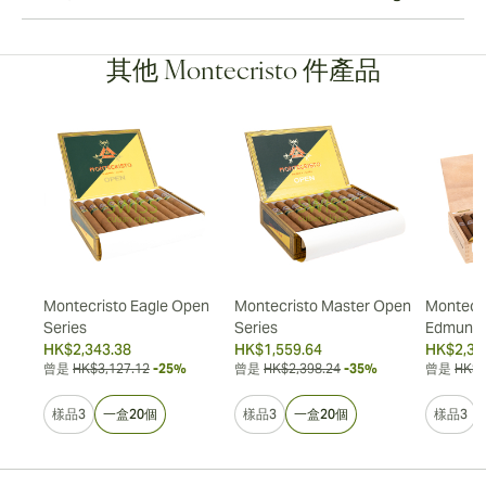
其他 Montecristo 件產品
ión
Montecristo Eagle Open
Montecristo Master Open
Montecri
Series
Series
Edmund
HK$2,343.38
HK$1,559.64
HK$2,39
曾是
HK$3,127.12
-25%
曾是
HK$2,398.24
-35%
曾是
HK$3
樣品3
一盒20個
樣品3
一盒20個
樣品3