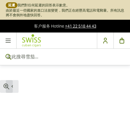
延遲
我們對任何延遲的回答表示歉意。
由於最近一些國家的進口法規變更，我們正在經歷高電話和電郵量。所有訊息
將不會例外地盡快回答。
客户服务
Hotline
+41 22 518 44 43
跳到內容
在此搜尋雪茄...