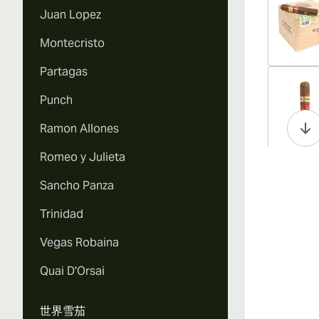
Juan Lopez
Montecristo
Partagas
Vi
Punch
Ramon Allones
Romeo y Julieta
Vi
Sancho Panza
Trinidad
Vegas Robaina
Vi
Quai D'Orsai
世界雪茄