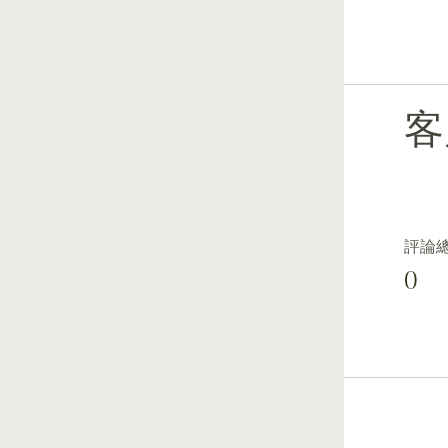
客
評論
0