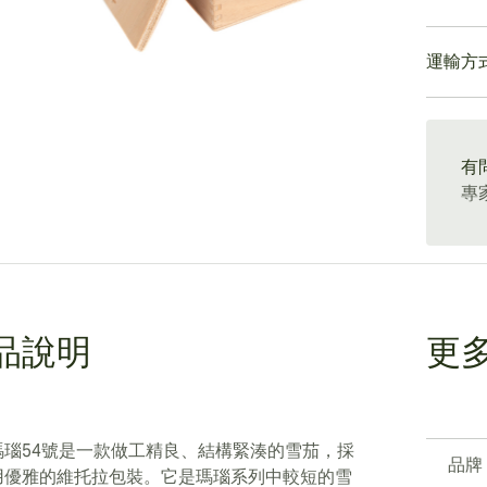
都脫穎
質而言
氣。您
烏普曼
香調和
運輸方
這款雪
前三分
風味特
道。在
15-4
哈瓦那
調，最
有
專
品說明
更
瑪瑙54號是一款做工精良、結構緊湊的雪茄，採
品牌
用優雅的維托拉包裝。它是瑪瑙系列中較短的雪