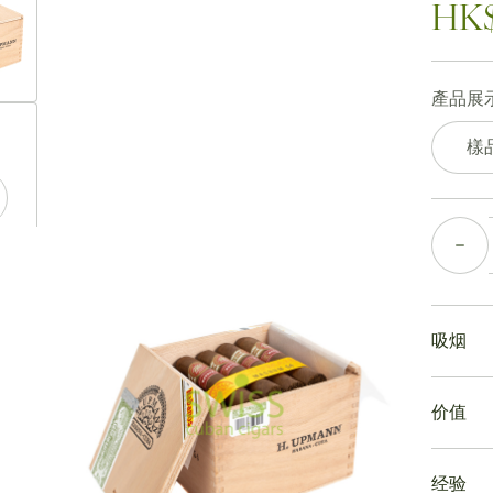
HK$
產品展示
ew larger image
樣
數量
ew larger image
吸烟
ew larger image
吸食烏
价值
瑪瑙5
形瓶蓋
雪茄價
這款瑪
经验
這款雪