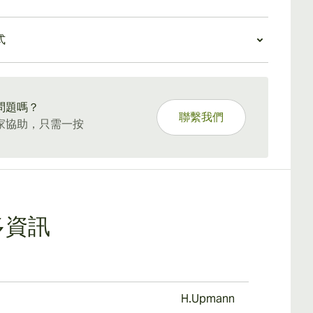
而出 - 在吸煙之前您會情不自禁地不斷吸入泥土的香
，其價格合理。
會注意到一絲蜜餞、辛辣的底調，與濃鬱而豐富的木質
瑪瑙54號體驗
泥土香調完美搭配。
式
茄最適合初學者或偶爾吸煙的人。其充滿活力和明確的
之一散發出圓潤的奶油味，帶有烘焙咖啡和橡木的味
徵包含易於察覺和享受的味道。它的壽命也比許多其他
整個中間部分，你會注意到一種更重的、苔蘚般的基
5 天標準運送。
煙短，因此可以在一天中的任何時間直接吸煙。
終在最後被香料和甜味的注入所取代。
問題嗎？
聯繫我們
家協助，只需一按
多資訊
H.Upmann