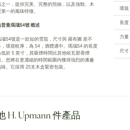
茄之一，提供完美、完整的預抽，以及強勁、木
環規
質第一的風味特徵。
長度
烏普曼瑪瑙54號 概述
力量
瑪瑙54號是一款短的雪茄，尺寸與 羅布圖 差不
多，環規較厚，為 54，酒體適中。瑪瑙54 的長度
尺寸
略低於 5 英寸，其吸煙時間比其他哈瓦那香煙
短。您將在更濃縮的時間範圍內獲得強烈的潘趣
風味。它採用 25支木盒緊密包裝。
 H. Upmann 件產品