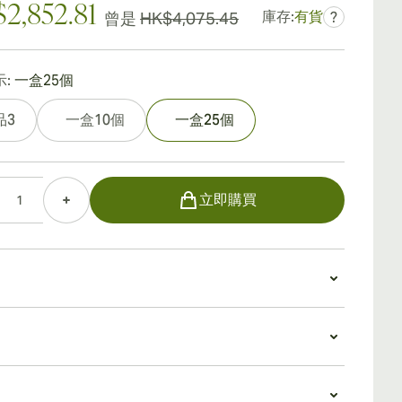
2,852.81
庫存:
有貨
曾是
HK$4,075.45
?
:
一盒25個
品3
一盒10個
一盒25個
立即購買
普曼瑪瑙54號
4 結構緊湊，結構精良，具有生鏽的棕色包裝和優雅的圓
。
值
瑙的預吸效果非常出色，在任何庫存充足的雪茄商店中
茄製作精良，提供有趣且富有特色的品嚐體驗。就其品