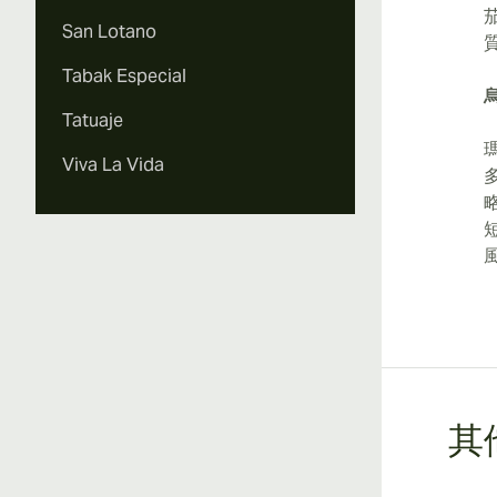
San Lotano
Tabak Especial
Tatuaje
Viva La Vida
其他