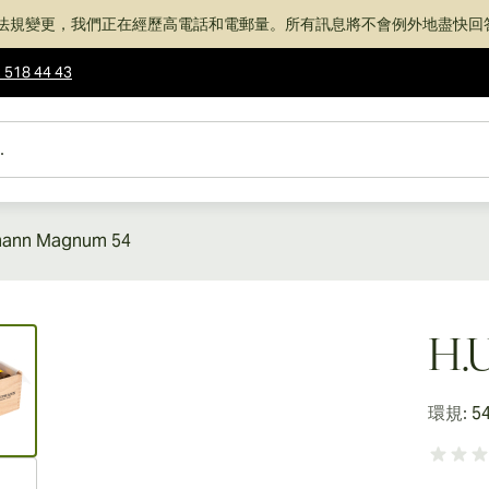
法規變更，我們正在經歷高電話和電郵量。所有訊息將不會例外地盡快回
 518 44 43
ann Magnum 54
ew larger image
H.
環規:
5
ew larger image