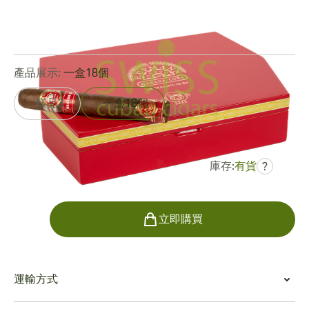
環規:
52
長度:
148 mm / 5.88 英寸
0
點評
產品展示:
一盒18個
樣品3
一盒18個
庫存:
有貨
?
曾是
HK$9,796.74
HK$6,175.87
數量
立即購買
運輸方式