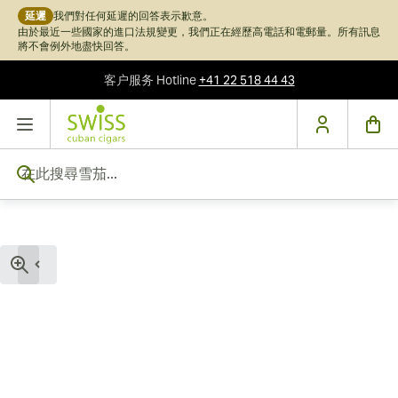
延遲
我們對任何延遲的回答表示歉意。
由於最近一些國家的進口法規變更，我們正在經歷高電話和電郵量。所有訊息
將不會例外地盡快回答。
客户服务
Hotline
+41 22 518 44 43
跳到內容
在此搜尋雪茄...