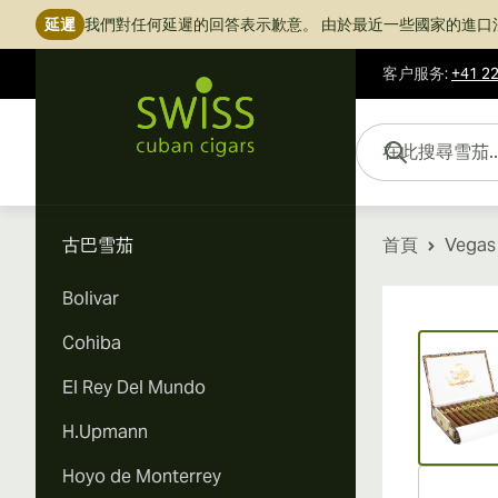
延遲
我們對任何延遲的回答表示歉意。
由於最近一些國家的進口
客户服务
:
+41 22
跳到內容
在此搜尋雪茄...
古巴雪茄
首頁
Vegas
Bolivar
Vi
Cohiba
El Rey Del Mundo
H.Upmann
Hoyo de Monterrey
Vi