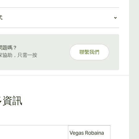
味主要是皮革和木材。雪茄點燃良好，整個燃燒均勻。
悅的奶油和皮革風味以及甜美的底色。它也有類似的價
之一產生大量白色的、滾滾的煙霧，並呈現出帶有泥土
陸班納獨特體驗
如果您無法獲得更受歡迎的蒙特克里斯託品牌，那麼它
力味道的奶油味。中間三分之一的煙霧更多，所有的奶
式
辣的核心並沒有壓倒味蕾，堅果奶油味覆蓋了整個體
不錯的選擇。這種雪茄在你的雪茄盒裡會變得更加複
皮革味、辛辣味和甜味都集中到了最前面。
特
是非凡的雪茄，只會隨著年齡的增長而改善，對任何
以你把它放在那裡的時間越長，味道就越複雜。
餘韻充滿了柔軟的胡桃木和穀物的味道。整個令人陶醉
ays Standard Shipping.
好者來說都是寶貴的貢獻。
需要長達兩個小時。
問題嗎？
聯繫我們
家協助，只需一按
多資訊
Vegas Robaina