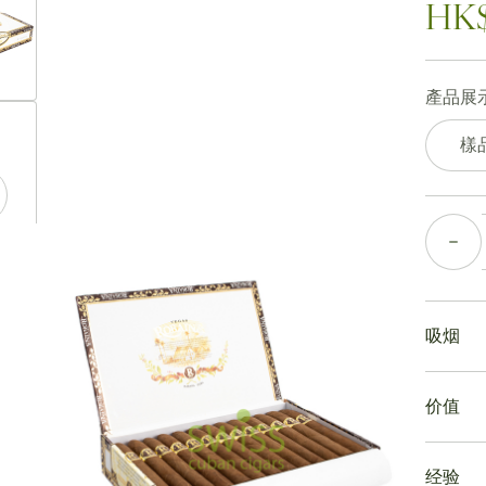
HK$
產品展示
ew larger image
樣
數量
ew larger image
吸烟
ew larger image
吸食瓦
价值
獨特
結
色，帶
雪茄價
的茄衣
经验
瓦格斯