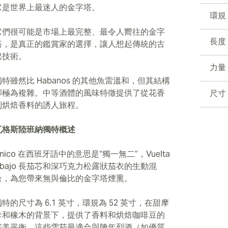
它是世界上最迷人的金字塔。
環規
它們很可能是市場上最完整、最令人嚮往的金字
長度
塔，是真正的鑑賞家的選擇，讓人想起傳統的古
巴技術。
力量
獨特雖然比 Habanos 的其他魚雷溫和，但其結構
卻極為複雜。中等酒體的風味特徵提供了從花香
尺寸
到烘焙香料的誘人旅程。
瓦格斯陸班納獨特概述
nico 在西班牙語中的意思是“獨一無二”，Vuelta
Abajo 長茄芯和深巧克力松露狀茄衣的生動混
合，為您帶來無與倫比的金字塔煙熏。
獨特的尺寸為 6.1 英寸，環規為 52 英寸，在甜摩
卡和橡木的背景下，提供了香料和烘焙咖啡豆的
完美平衡。這些雪茄最適合與陳年烈酒（如優質