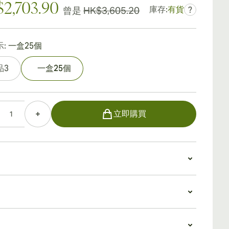
2,703.90
庫存:
有貨
曾是
HK$3,605.20
?
:
一盒25個
品3
一盒25個
立即購買
格斯陸班納獨特
構完美、堅固、觸感富彈性。它具有美麗的牛奶巧克力
有輕微的黃油光澤。瓦格斯陸班納負責種植地球上最好
值
，這款雪茄拿在手中的感覺非常奢華。
陸班納
獨特
是蒙特克里斯托 2 號愛好者的自然發展，其