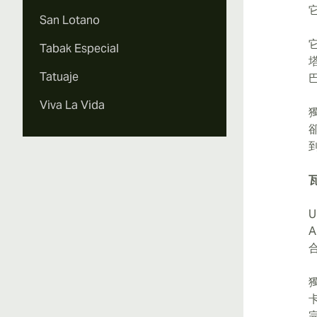
San Lotano
Tabak Especial
Tatuaje
Viva La Vida
U