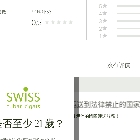
5
總數
平均評分
4
3
0
/5
2
1
沒有評價
提供寄往加拿大、英國及澳洲的國際運送服務！
否至少 21 歲？