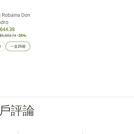
 Robaina Don
ndro
644.39
$5,603.74
-35%
3
一盒25個
戶評論