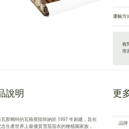
預抽口
令人愉
前三分
瓦格斯
格點，
和巧克
運輸方
獨特
辛
是一個
油味、
驗。
獨
雜，所
雪茄的
15-45 D
雪茄愛
的體驗
有
專
品說明
更
哈瓦那獨特的瓦格斯陸班納於 1997 年創建，旨在
品牌
紀念生產世界上最優質雪茄茄衣的種植園家族，