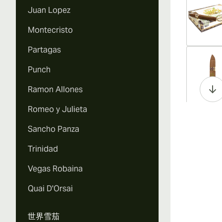
Juan Lopez
Montecristo
Partagas
Vi
Punch
Ramon Allones
Romeo y Julieta
Vi
Sancho Panza
Trinidad
Vegas Robaina
Vi
Quai D'Orsai
世界雪茄