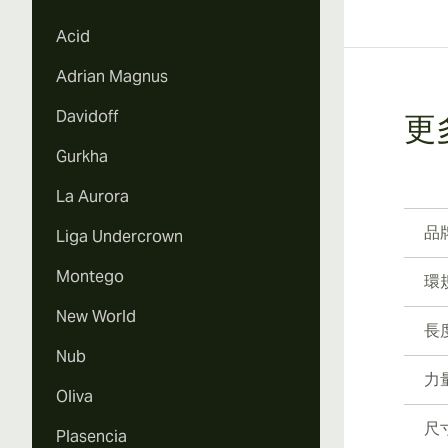
Vi
Acid
Adrian Magnus
Davidoff
更
Vi
Gurkha
La Aurora
品
Liga Undercrown
Vi
Montego
環
New World
長
Nub
力
Oliva
尺
Plasencia