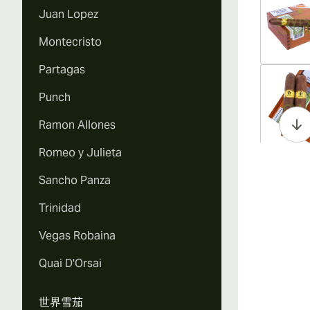
Juan Lopez
Montecristo
Partagas
Vi
Punch
Ramon Allones
Romeo y Julieta
Vi
Sancho Panza
Trinidad
Vegas Robaina
Vi
Quai D'Orsai
世界雪茄