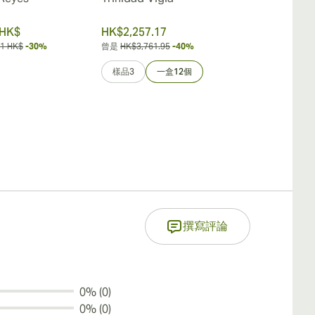
Limitada 20
 HK$
HK$2,257.17
HK$4,498.6
71 HK$
-30%
曾是
HK$3,761.95
-40%
曾是
HK$6,426.6
樣品3
一盒12個
樣品3
一
撰寫評論
0% (0)
0% (0)