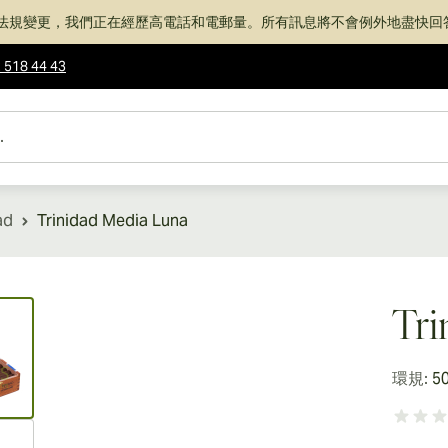
法規變更，我們正在經歷高電話和電郵量。所有訊息將不會例外地盡快回
 518 44 43
ad
Trinidad Media Luna
ew larger image
Tri
環規:
5
ew larger image