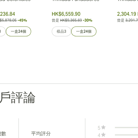
236.84
HK$6,559.90
2,304.19
$5,878.05
-45%
曾是
HK$9,365.69
-30%
曾是
3,291.
3
一盒24個
樣品3
一盒24個
戶評論
5
總數
平均評分
4