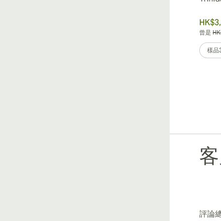
HK$3,
曾是
HK
樣品
客
評論