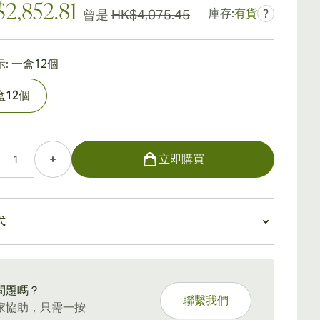
2,852.81
庫存:
有貨
曾是
HK$4,075.45
?
:
一盒12個
盒12個
立即購買
式
5 天標準運送。
問題嗎？
聯繫我們
家協助，只需一按