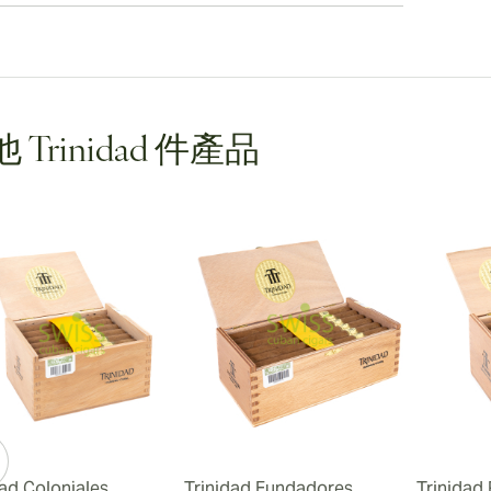
 Trinidad 件產品
dad Coloniales
Trinidad Fundadores
Trinidad