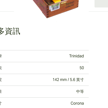
ew larger image
多資訊
ew larger image
牌
Trinidad
ew larger image
規
50
度
142 mm / 5.6 英寸
量
中等
寸
Corona