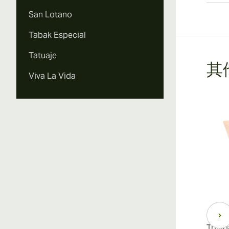
San Lotano
Tabak Especial
Tatuaje
其他
Viva La Vida
Trini