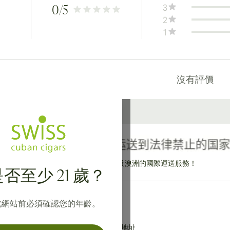
3
0
/5
2
1
沒有評價
提供寄往加拿大、英國及澳洲的國際運送服務！
否至少 21 歲？
此網站前必須確認您的年齡。
地址