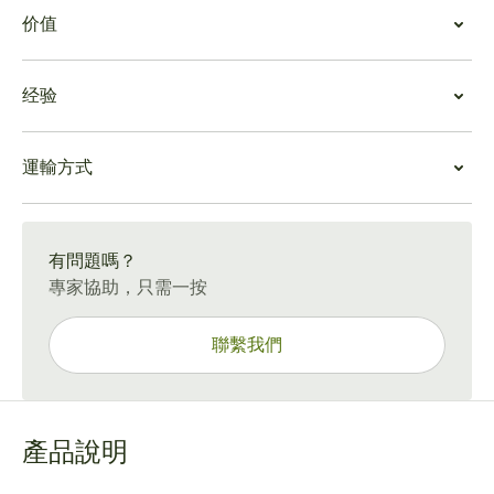
吸食千里達托普斯
价值
冷拉展現出堅果、鹹巧克力和皮革的濃鬱味道。這款製作
精美的雪茄以黃油餅乾和蔗糖的酥脆口感為開端，唇上還
雪茄價值
帶有胡椒和香料的味道。
经验
上衣的有限性使其成為禮物或收藏品的絕佳選擇。與大多
在前三分之一的時間裡，嘴裡只產生了少量的煙霧，但天
數千里達一樣，Topes 在雪茄盒中會變得更好，成熟至完
鵝絨般的雲從末端傾瀉而出。烤皮塔餅和燒焦的漿果帶您
千里達立尼達佛塔體驗
美，並準備好在特殊場合爆發。
進入中間三分之
一。
運輸方式
千里達立尼達佛塔的吸菸時間只有兩個多小時，需要吸菸
中等風味從中間三分之一到最後逐漸增強，立尼達佛塔超
者全神貫注。濃鬱而新鮮的味道與堅果雪松和淡淡的水果
越了自己，帶有燒焦的木質味和一絲檸檬草的香氣，逐漸
15-45 天標準運送。
味混合在一起，是午後便餐後吸煙的理想選擇。
變成濃鬱的檸檬和蘋果，並帶有少許鹹味
開心果的味道。
有問題嗎？
專家協助，只需一按
聯繫我們
產品說明