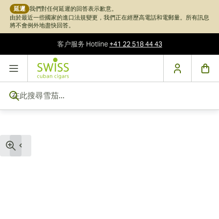
延遲
我們對任何延遲的回答表示歉意。
由於最近一些國家的進口法規變更，我們正在經歷高電話和電郵量。所有訊息
將不會例外地盡快回答。
客户服务
Hotline
+41 22 518 44 43
跳到內容
在此搜尋雪茄...