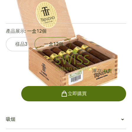
環規:
56
長度:
125 mm / 4.9 英寸
0
點評
產品展示:
一盒12個
樣品3
一盒12個
庫存:
有貨
?
曾是
HK$6,426.66
HK$4,498.66
數量
立即購買
吸烟