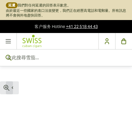
延遲
我們對任何延遲的回答表示歉意。
由於最近一些國家的進口法規變更，我們正在經歷高電話和電郵量。所有訊息
將不會例外地盡快回答。
客户服务
Hotline
+41 22 518 44 43
跳到內容
在此搜尋雪茄...