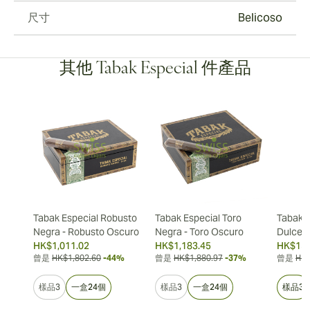
尺寸
Belicoso
其他 Tabak Especial 件產品
Tabak Especial Robusto
Tabak Especial Toro
Tabak E
Negra - Robusto Oscuro
Negra - Toro Oscuro
Dulce -
HK$1,011.02
HK$1,183.45
HK$156
曾是
HK$1,802.60
-44%
曾是
HK$1,880.97
-37%
曾是
HK$
樣品3
一盒24個
樣品3
一盒24個
樣品3