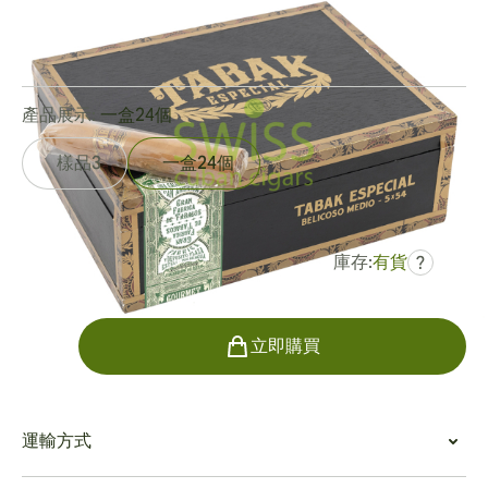
環規:
54
長度:
127 mm / 5 英寸
0
點評
產品展示:
一盒24個
樣品3
一盒24個
庫存:
有貨
?
曾是
HK$1,841.79
HK$1,230.47
數量
立即購買
運輸方式