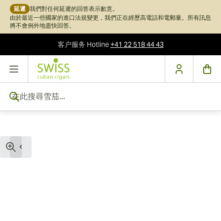
延遲
我們對任何延遲的回答表示歉意。
由於最近一些國家的進口法規變更，我們正在經歷高電話和電郵量。所有訊息
將不會例外地盡快回答。
客户服务
Hotline
+41 22 518 44 43
跳到內容
在此搜尋雪茄...