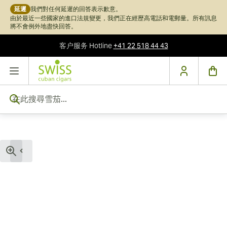
延遲
我們對任何延遲的回答表示歉意。
由於最近一些國家的進口法規變更，我們正在經歷高電話和電郵量。所有訊息
將不會例外地盡快回答。
客户服务
Hotline
+41 22 518 44 43
跳到內容
在此搜尋雪茄...