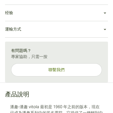
的豪華城堡維托拉斯油少。輕微描畫的靜脈纏繞在這件維
雪茄價值
托拉周圍，為裝訂增添了紋理層。雪茄的特點是腳尖穩
经验
鑑於其中等酒體的品牌，有些人可能會發現這款雪茄出奇
定。
的輕盈。從全球意義上來說，它的酒體中等，但與更著名
握在手中，香氣平衡且充滿個性。在燈光照射下，腳部散
潘趣-潘趣體驗
的古巴葡萄酒相比，酒體稍淡。
發出濃鬱的香氣，將柑橘與低調的蜂蜜基調結合。
運輸方式
潘趣-潘趣是一款結構緊湊的vitola，具有獨特的口味特
不過，與潘趣 48號和 雙皇冠等較厚、較昂貴的雪茄相
對於潘趣vitola來說，不同尋常的是，這款雪茄的前三分
徵，在前三分之二的時間裡令人眼花繚亂，並以溫暖、略
比，這款 vitola 性價比很高。它在味道和香氣之間提供了
之一是最有味道的，將深色、煙熏的豆科灌木與巧克力的
15-45 天標準運送。
帶辛辣的味道結束。即使是最有經驗的雪茄吸煙者也會喜
獨特的過渡，燃燒時散發出濃密、光滑的煙霧。
味道和醇厚的甜味混合在一起。
歡這種不尋常的風味轉變。這款雪茄的主要豆科灌木香氣
有問題嗎？
第二個三分之一保留了豆科灌木的木質基調，同時帶來圓
使其成為餐後煙燻的理想選擇。
專家協助，只需一按
潤的天然皮革味道和雪鬆的新鮮感。
潘趣 潘趣的最後三分之一融合了早期可可的味道和微酸的
餘味，然後進入更甜的植物風味，帶有花蜜和青草的香
聯繫我們
氣。
令人高興的是，潘趣雪茄到處都冒出濃濃的煙霧。灰燼一
直保持到最後一英寸。
產品說明
潘趣-潘趣 vitola 最初是 1960 年之前的版本，現在
已成為潘趣系列中的簽名雪茄。它提供了一種輕到中