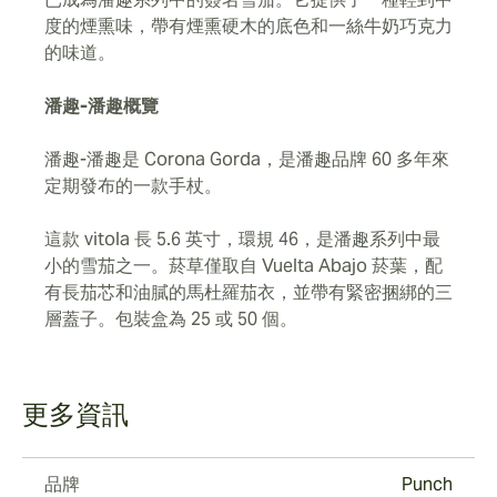
度的煙熏味，帶有煙熏硬木的底色和一絲牛奶巧克力
的味道。
潘趣-潘趣概覽
潘趣-潘趣是 Corona Gorda，是潘趣品牌 60 多年來
定期發布的一款手杖。
這款 vitola 長 5.6 英寸，環規 46，是潘趣系列中最
小的雪茄之一。菸草僅取自 Vuelta Abajo 菸葉，配
有長茄芯和油膩的馬杜羅茄衣，並帶有緊密捆綁的三
層蓋子。包裝盒為 25 或 50 個。
更多資訊
品牌
Punch