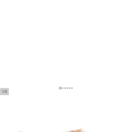
1/6
Punch Punch
環規:
46
長度:
143 mm / 5.6 英寸