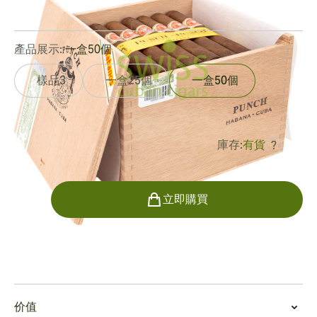
0
點評
產品展示:
一盒50個
樣品3
一盒25個
一盒50個
庫存:
有貨
?
曾是
HK$5,642.92
HK$3,385.75
數量
立即購買
吸烟
吸食潘趣-潘趣
价值
潘趣雪茄包裝密實，有科羅拉多馬杜羅茄衣，比潘趣系列