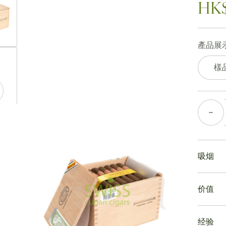
HK$
產品展示
ew larger image
樣
數量
ew larger image
吸烟
ew larger image
吸食帕
价值
這是一
燒均勻
雪茄價
淡淡的
经验
帕特加