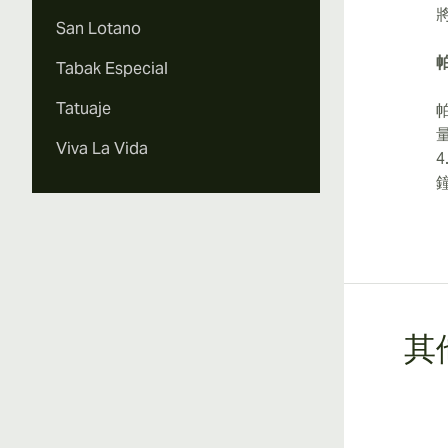
San Lotano
Tabak Especial
Tatuaje
Viva La Vida
4
其他