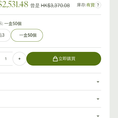
2,531.48
庫存:
有貨
曾是
HK$3,370.08
?
:
一盒50個
品3
一盒50個
立即購買
特加斯短號
款結構精良的雪茄，幾乎沒有紋理或結構問題，而且燃
，正如任何源自古巴的半電暈所預期的那樣。
值
巧克力和香草香氣掩蓋了這款雪茄風味的強大力量。點
斯短號擁有一群忠實的吸煙者，這是有充分理由的。這