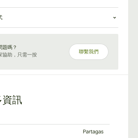
加斯短褲後，會散發出濃烈的黑胡椒味、青椒味和濃鬱
味道濃鬱，尺寸俏皮，一車可容納 50 支，價格相當於
香。
斯短號體驗
號維托拉棒的一半。
分之一引入了更圓潤、甜美的味道，預抽中明顯的巧克
式
，短煙，帶有黑胡椒的味道，加上黑巧克力的味道，帕特
出現了。短號口感強勁，酒體飽滿，胡椒主導了味道。
號創造出芳香的藍色煙雲，味道令人難忘。
5 天標準運送。
問題嗎？
聯繫我們
家協助，只需一按
多資訊
Partagas