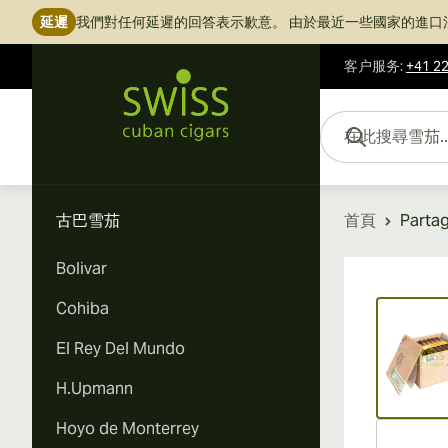
延遲
我們對任何延遲的回答表示歉意。
由於最近一些國家的進口
客户服务
:
+41 22
跳到內容
在此搜尋雪茄...
古巴雪茄
首頁
Partag
Bolivar
Vi
Cohiba
El Rey Del Mundo
H.Upmann
Hoyo de Monterrey
Vi