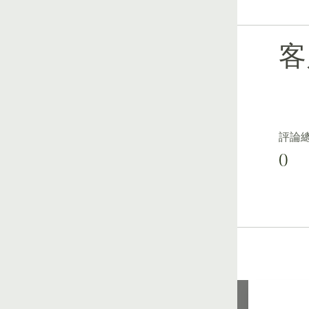
客
評論
0