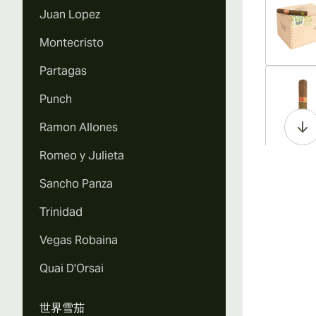
Juan Lopez
Montecristo
Partagas
Vi
Punch
Ramon Allones
Romeo y Julieta
Vi
Sancho Panza
Trinidad
Vegas Robaina
Vi
Quai D'Orsai
世界雪茄