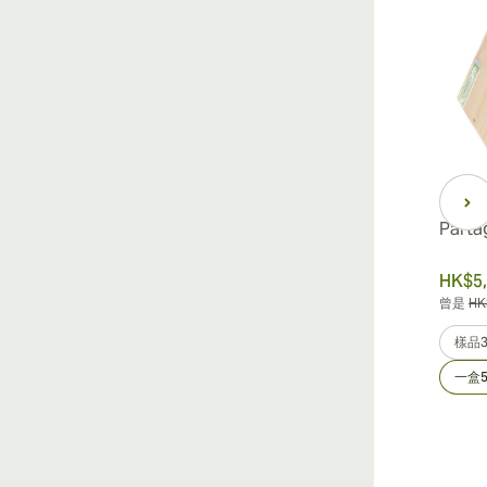
Parta
HK$5,
曾是
HK
樣品
一盒5