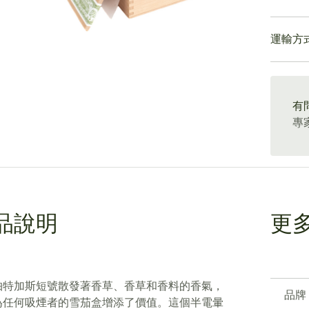
燃帕特
款棒子
的木質
帕特加
購買大
中間三
運輸方
潘趣y
力現在
加斯短
15-4
有
專
品說明
更
帕特加斯短號散發著香草、香草和香料的香氣，
品牌
為任何吸煙者的雪茄盒增添了價值。這個半電暈