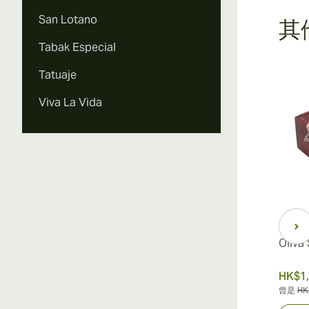
San Lotano
其他
Tabak Especial
Tatuaje
Viva La Vida
Oliva Serie V Torpedo
Oliva
HK$1,261.82
HK$1,
曾是
HK$2,100.42
-40%
曾是
HK