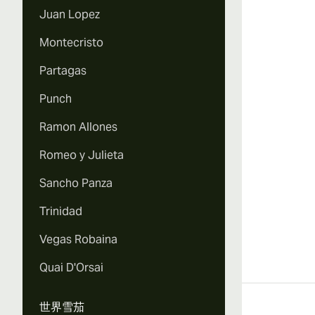
Juan Lopez
Montecristo
Partagas
Punch
Ramon Allones
Romeo y Julieta
Sancho Panza
Trinidad
Vegas Robaina
Quai D'Orsai
世界雪茄