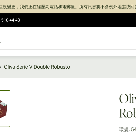
法規變更，我們正在經歷高電話和電郵量。所有訊息將不會例外地盡快回
 518 44 43
Oliva Serie V Double Robusto
ew larger image
Oli
Ro
環規:
5