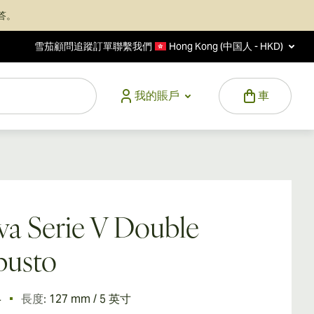
答。
雪茄顧問
追蹤訂單
聯繫我們
Hong Kong (中国人 - HKD)
我的賬戶
車
va Serie V Double
busto
4
長度:
127 mm / 5 英寸