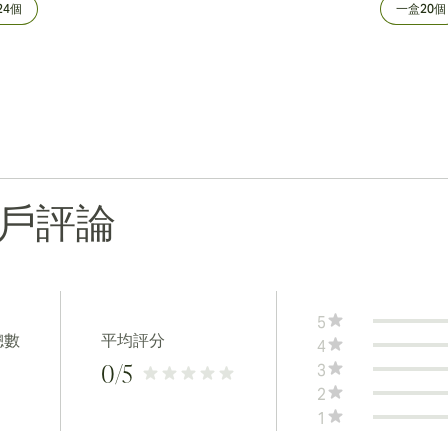
24個
一盒20個
戶評論
5
總數
平均評分
4
3
0
/5
2
1