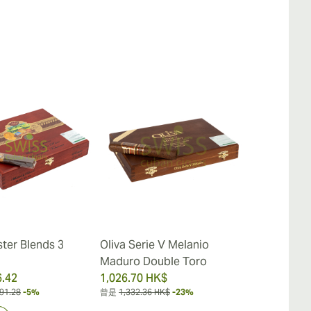
ster Blends 3
Oliva Serie V Melanio
Oliva Serie 
Maduro Double Toro
Maduro Tor
.42
1,026.70 HK$
964.00 HK$
91.28
-5%
曾是
1,332.36 HK$
-23%
曾是
1,253.98 H