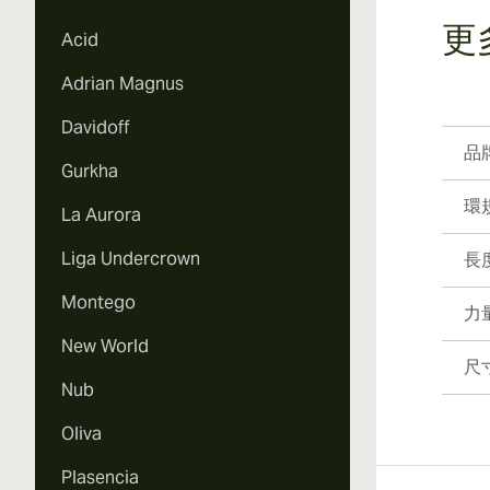
更
Acid
Adrian Magnus
Davidoff
品
Gurkha
環
La Aurora
Liga Undercrown
長
Montego
力
New World
尺
Nub
Oliva
Plasencia