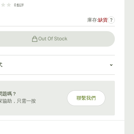
0
點評
庫存:
缺貨
?
Out Of Stock
式
5 天標準運送。
問題嗎？
聯繫我們
家協助，只需一按