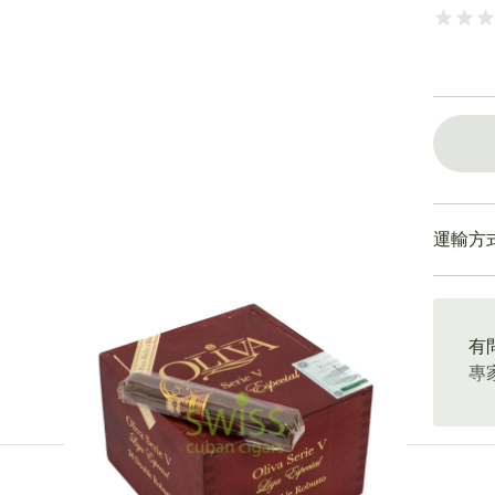
運輸方
15-4
有
專