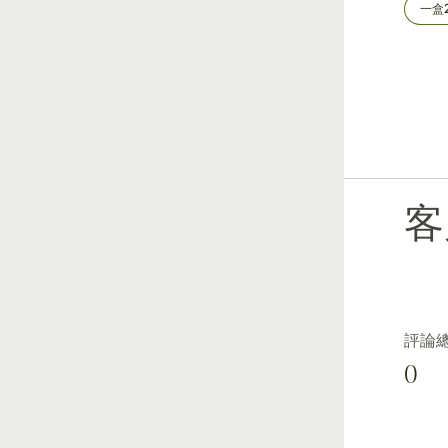
樣品3
一盒24個
一盒
客
評論
0