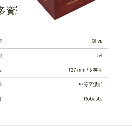
多資訊
牌
Oliva
規
54
度
127 mm / 5 英寸
量
中等至濃郁
寸
Robusto