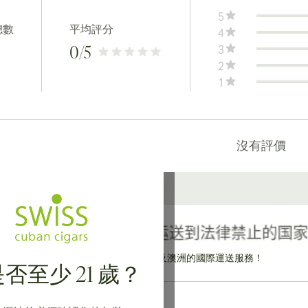
5
總數
平均評分
4
3
0
/5
2
1
沒有評價
提供寄往加拿大、英國及澳洲的國際運送服務！
否至少 21 歲？