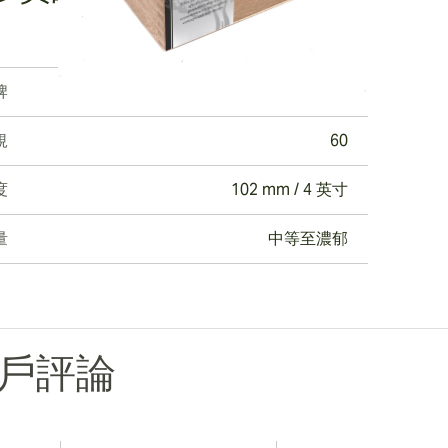
牌
Nub
規
60
度
102 mm / 4 英寸
量
中等至濃郁
戶評論