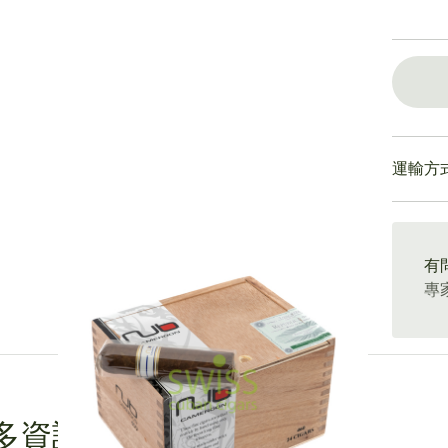
運輸方
15-4
有
專
多資訊