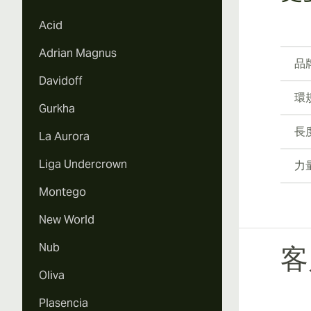
Acid
Adrian Magnus
品
Davidoff
環
Gurkha
長
La Aurora
Liga Undercrown
力
Montego
New World
Nub
客
Oliva
Plasencia