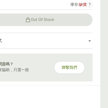
庫存:
缺貨
?
Out Of Stock
式
5 天標準運送。
問題嗎？
聯繫我們
家協助，只需一按