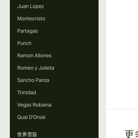
Juan Lopez
Montecristo
Partagas
Punch
Ramon Allones
Romeo y Julieta
Sancho Panza
Trinidad
Vegas Robaina
Quai D'Orsai
更
世界雪茄