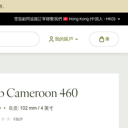
答。
雪茄顧問
追蹤訂單
聯繫我們
Hong Kong (中国人 - HKD)
我的賬戶
車
b Cameroon 460
0
長度:
102 mm / 4 英寸
0
點評