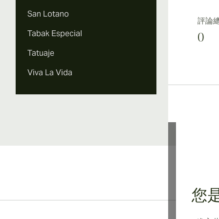
San Lotano
評論
Tabak Especial
0
Tatuaje
Viva La Vida
您是