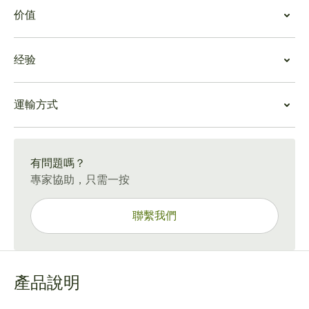
吸食好友蒙特雷逍遙特別版
价值
儘管預抽具有草本氣息，但前三分之一最明顯的味道是木
頭和最初的香料味。第二個三分之一帶出了可可和一絲辣
雪茄價值
椒般的香料，使這款雪茄如此令人難忘。最後三分之一有
经验
與其他好友蒙特雷雪茄相比，這款雪茄的價值處於平均水
淡淡的蘑菇味，但留下了美妙的甜味餘味，時不時地飄來
平。它通常會老化得很好，但如果在次優條件下老化，最
焦糖味。
好友蒙特雷逍遙特別版體驗
後三分之一可能會變得粗糙。當您有時間享受輕鬆的周末
多種口味使其成為值得細細品味的雪茄。雖然它不像一些
運輸方式
逍遙特別版被列入大多數鑑賞家必嘗清單，這是有充分理
夜晚時，這是一個不錯的選擇。
較長的雪茄那樣需要那麼多的煙燻時間，但你還是要留出
由的。這是一款平衡的雪茄，沒有刺鼻的味道，多種口味
如果您正在尋找更長的燃燒時間和同樣令人難以置信的質
時間來好好享受它。它非常適合在家中作為餐後小食，但
15-45 天標準運送。
完美融合。任何中等酒體雪茄的粉絲都可以在這款雪茄中
量，請嘗試
雙皇冠
，它有點昂貴，但可提供長達 2 小時的
也可以帶您去社交場合與朋友聊天。
找到自己喜歡的東西。
煙霧時間。兩 者都具有標誌性的好友蒙特雷中度酒體，
有問題嗎？
由於可可和香料的味道，這款雪茄與五香蘭姆酒和乾邑白
具有複雜的風味和甜味。
專家協助，只需一按
蘭地非常搭配。
聯繫我們
產品說明