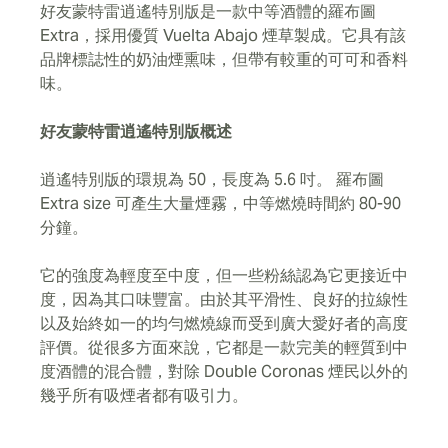
好友蒙特雷逍遙特別版是一款中等酒體的羅布圖
Extra，採用優質 Vuelta Abajo 煙草製成。它具有該
品牌標誌性的奶油煙熏味，但帶有較重的可可和香料
味。
好友蒙特雷逍遙特別版概述
逍遙特別版的環規為 50，長度為 5.6 吋。 羅布圖
Extra size 可產生大量煙霧，中等燃燒時間約 80-90
分鐘。
它的強度為輕度至中度，但一些粉絲認為它更接近中
度，因為其口味豐富。由於其平滑性、良好的拉線性
以及始終如一的均勻燃燒線而受到廣大愛好者的高度
評價。從很多方面來說，它都是一款完美的輕質到中
度酒體的混合體，對除 Double Coronas 煙民以外的
幾乎所有吸煙者都有吸引力。