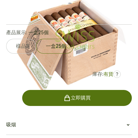
環規:
50
長度:
141 mm / 5.6 英寸
0
點評
產品展示:
一盒25個
樣品3
一盒25個
庫存:
有貨
?
曾是
HK$3,291.71
HK$2,139.61
數量
立即購買
吸烟