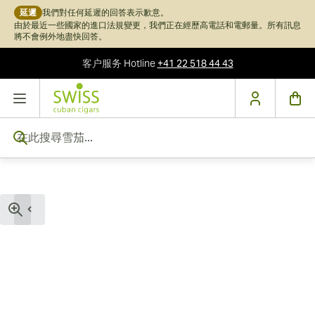
延遲
我們對任何延遲的回答表示歉意。
由於最近一些國家的進口法規變更，我們正在經歷高電話和電郵量。所有訊息
將不會例外地盡快回答。
客户服务
Hotline
+41 22 518 44 43
跳到內容
在此搜尋雪茄...