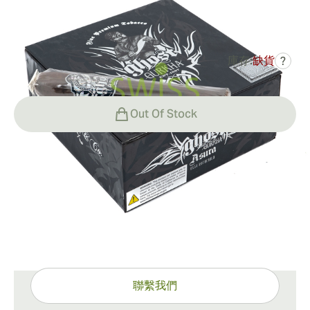
0
點評
庫存:
缺貨
?
HK$932.65
曾是
HK$1,348.03
-31%
Out Of Stock
運輸方式
15-45 天標準運送。
有問題嗎？
專家協助，只需一按
聯繫我們