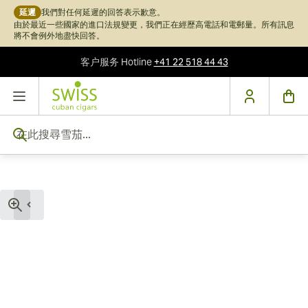
延遲
我們對任何延遲的回答表示歉意。
由於最近一些國家的進口法規變更，我們正在經歷高電話和電郵量。所有訊息
將不會例外地盡快回答。
客户服务
Hotline
+41 22 518 44 43
跳到內容
在此搜尋雪茄...