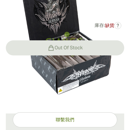
0
點評
庫存:
缺貨
?
HK$877.79
曾是
HK$1,206.96
-27%
Out Of Stock
運輸方式
15-45 天標準運送。
有問題嗎？
專家協助，只需一按
聯繫我們