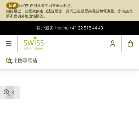
延遲
我們對任何延遲的回答表示歉意。
由於最近一些國家的進口法規變更，我們正在經歷高電話和電郵量。所有訊息
將不會例外地盡快回答。
客户服务
Hotline
+41 22 518 44 43
跳到內容
在此搜尋雪茄...