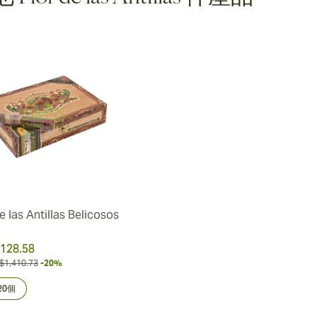
e las Antillas Belicosos
128.58
$1,410.73
-20%
20個