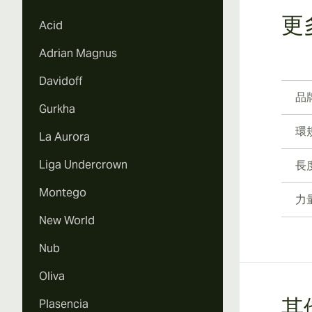
更
Acid
Adrian Magnus
Davidoff
品
Gurkha
環
La Aurora
Liga Undercrown
長
Montego
力
New World
Nub
Oliva
Plasencia
其他