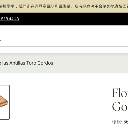
法規變更，我們正在經歷高電話和電郵量。所有訊息將不會例外地盡快回
 518 44 43
e las Antillas Toro Gordos
ew larger image
Flo
Go
環規:
5