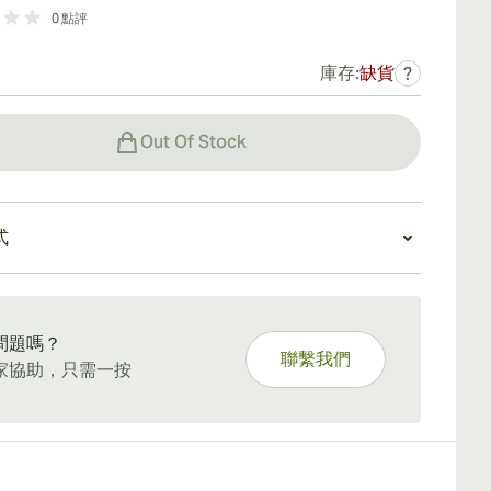
0
點評
庫存:
缺貨
?
Out Of Stock
式
5 天標準運送。
問題嗎？
聯繫我們
家協助，只需一按