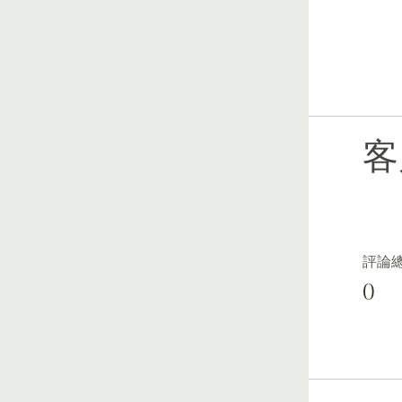
客
評論
0