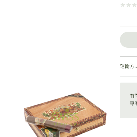
運輸方
15-4
有
專