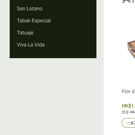
San Lotano
Tabak Especial
Tatuaje
Viva La Vida
Flor d
HK$1,
曾是
HK
一盒