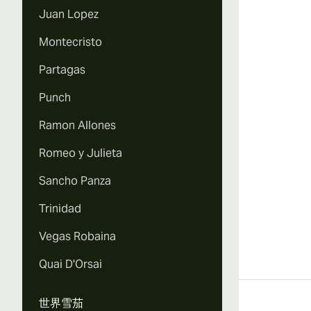
Juan Lopez
Montecristo
Partagas
Punch
Ramon Allones
Romeo y Julieta
Sancho Panza
Trinidad
Vegas Robaina
Quai D'Orsai
世界雪茄