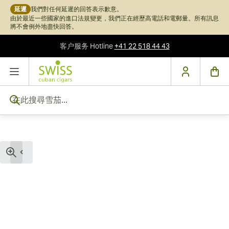
延遲
我們對任何延遲的回答表示歉意。
由於最近一些國家的進口法規變更，我們正在經歷高電話和電郵量。所有訊息
將不會例外地盡快回答。
客户服务
Hotline
+41 22 518 44 43
跳到內容
在此搜尋雪茄...