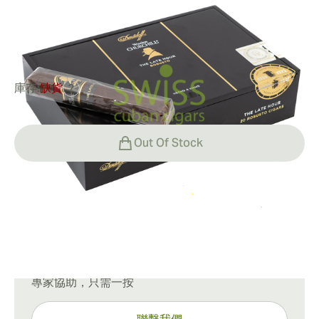
環規:
52
長度:
133 mm / 5.24 英寸
0
點評
庫存:
缺貨
?
Out Of Stock
運輸方式
15-45 天標準運送。
有問題嗎？
專家協助，只需一按