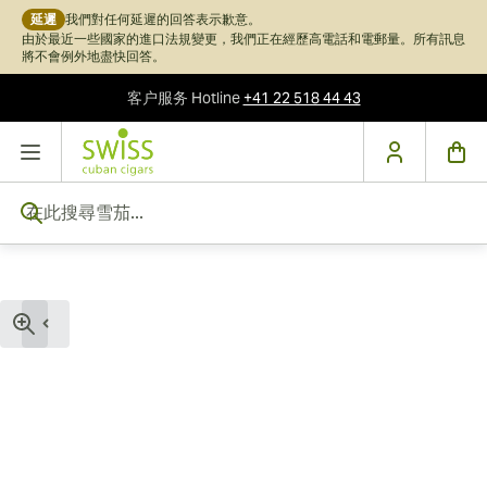
延遲
我們對任何延遲的回答表示歉意。
由於最近一些國家的進口法規變更，我們正在經歷高電話和電郵量。所有訊息
將不會例外地盡快回答。
客户服务
Hotline
+41 22 518 44 43
跳到內容
在此搜尋雪茄...