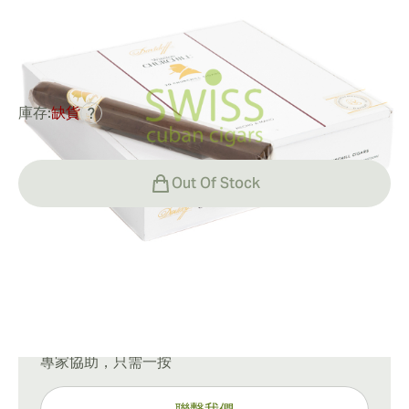
環規:
48
長度:
178 mm / 7.01 英寸
0
點評
庫存:
缺貨
?
Out Of Stock
運輸方式
15-45 天標準運送。
有問題嗎？
專家協助，只需一按