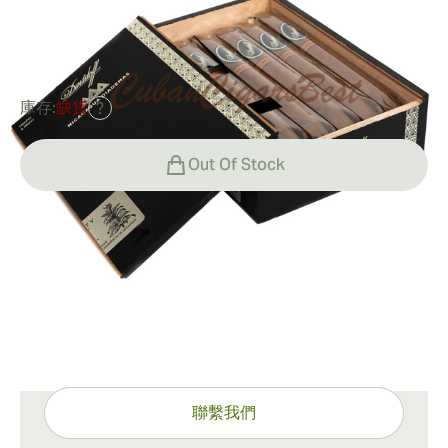
0
點評
HK$1,700.71
曾是
HK$2,123.93
-20%
庫存:
缺貨
?
Out Of Stock
運輸方式
15-45 天標準運送。
有問題嗎？
專家協助，只需一按
聯繫我們