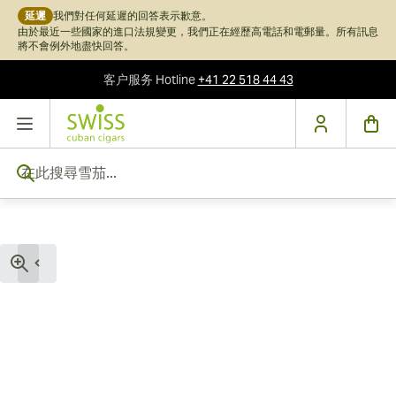
延遲
我們對任何延遲的回答表示歉意。
由於最近一些國家的進口法規變更，我們正在經歷高電話和電郵量。所有訊息
將不會例外地盡快回答。
客户服务
Hotline
+41 22 518 44 43
跳到內容
在此搜尋雪茄...