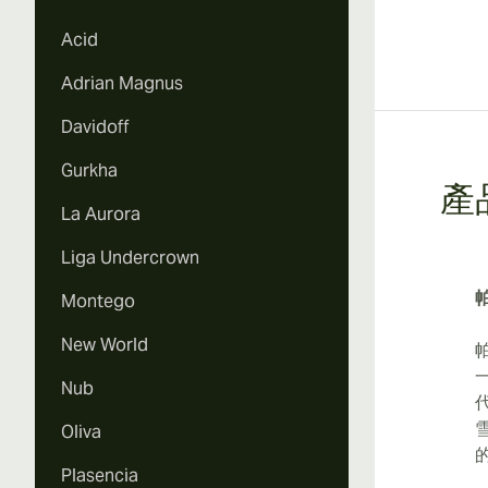
Acid
Adrian Magnus
Davidoff
Gurkha
產
La Aurora
Liga Undercrown
Montego
New World
Nub
代
Oliva
Plasencia