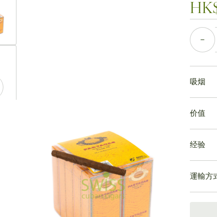
HK$
數量
ew larger image
吸烟
吸食帕
ew larger image
价值
帕特加
Vuel
帕特加
驗，並
经验
帕特加
不需要
帕特加
斯俱樂
運輸方
帕特加
的價值
躍的雪
15-4
趣伴侶