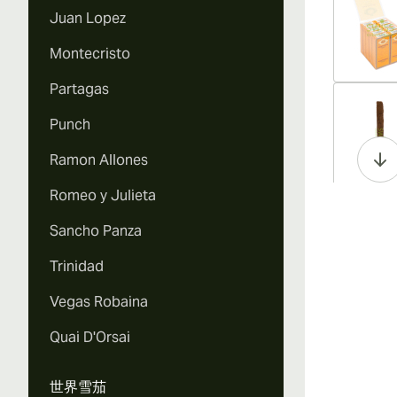
Juan Lopez
Montecristo
Partagas
Vi
Punch
Ramon Allones
Romeo y Julieta
Vi
Sancho Panza
Trinidad
Vegas Robaina
Quai D'Orsai
世界雪茄