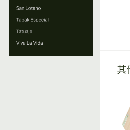
San Lotano
Tabak Especial
Tatuaje
Viva La Vida
其他