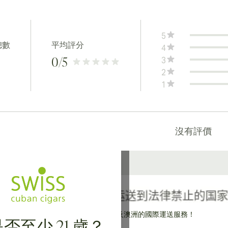
5
總數
平均評分
4
3
0
/5
2
1
沒有評價
提供寄往加拿大、英國及澳洲的國際運送服務！