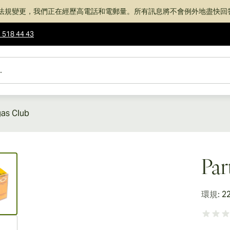
法規變更，我們正在經歷高電話和電郵量。所有訊息將不會例外地盡快回
 518 44 43
gas Club
ew larger image
Par
環規:
2
ew larger image