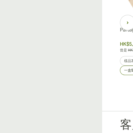
Parta
HK$5,
曾是
HK
樣品
一盒5
客