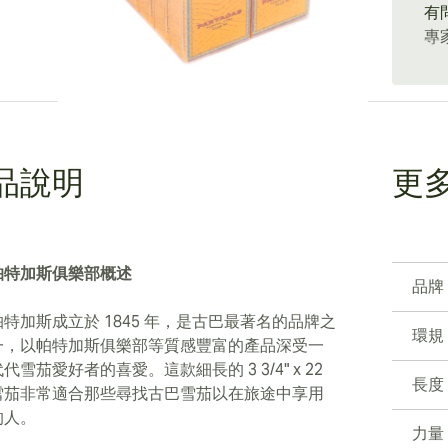
有
專
品說明
更
帕特加斯俱樂部概述
品牌
帕特加斯成立於 1845 年，是古巴最著名的品牌之
環規
一，以帕特加斯俱樂部等質感豐富的產品深受一
代雪茄愛好者的喜愛。這款細長的 3 3/4" x 22
長度
雪茄非常適合那些尋找古巴雪茄以在旅途中享用
的人。
力量