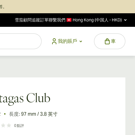
答。
雪茄顧問
追蹤訂單
聯繫我們
Hong Kong (中国人 - HKD)
我的賬戶
車
tagas Club
2
長度:
97 mm / 3.8 英寸
0
點評