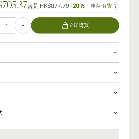
705.37
曾是
HK$877.79
-20%
庫存:
有貨
?
立即購買
特加斯俱樂部
斯雪茄採用來自古巴著名的比那爾德里奧地區的精緻
ta Abajo 煙草。木頭、胡椒和皮革的味道貫穿整個風味體
斯俱樂部價值
伴隨著微妙的甜味。
斯俱樂部雪茄以緊湊的尺寸提供真正的古巴雪茄體驗，
較大的帕特加斯雪茄的長時間承諾。一盒 100 支帕特加
斯俱樂部體驗
部雪茄為想要快速、令人滿意的古巴煙的人提供了巨大
式
斯俱樂部提供順滑、美味的雪茄吸煙體驗，滿足當今活
。
茄愛好者所需的多功能性。是咖啡、啤酒或雞尾酒的有
5 天標準運送。
。